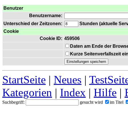
Benutzer
Benutzername:
Unterschied der Zeitzonen:
Stunden (aktuelle Serv
Cookie
Cookie ID:
459506
Daten am Ende der Browse
Kurze Seitenverfallszeit e
StartSeite
|
Neues
|
TestSeit
Kategorien
|
Index
|
Hilfe
|
Suchbegriff:
gesucht wird
im Titel