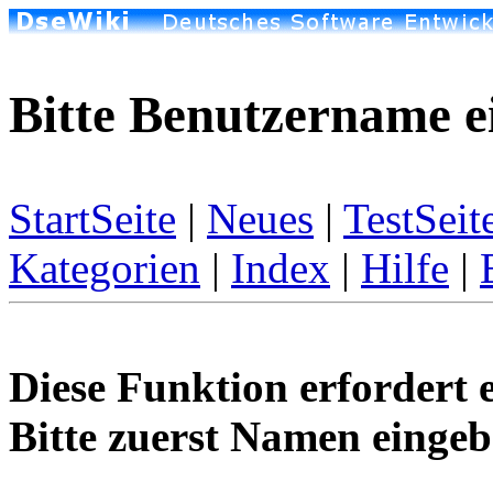
Bitte Benutzername e
StartSeite
|
Neues
|
TestSeit
Kategorien
|
Index
|
Hilfe
|
Diese Funktion erfordert 
Bitte zuerst Namen eingeb