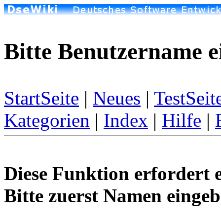
Bitte Benutzername e
StartSeite
|
Neues
|
TestSeit
Kategorien
|
Index
|
Hilfe
|
Diese Funktion erfordert 
Bitte zuerst Namen eingeb