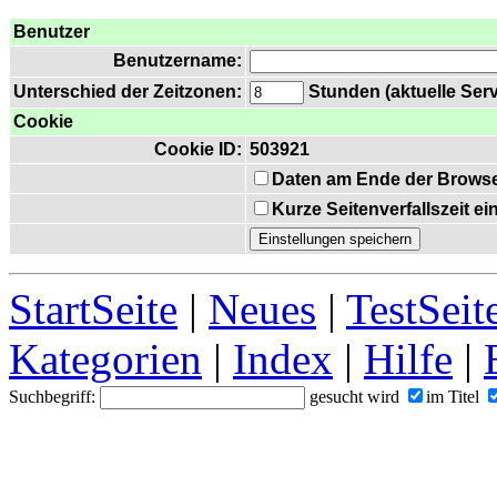
Benutzer
Benutzername:
Unterschied der Zeitzonen:
Stunden (aktuelle Serv
Cookie
Cookie ID:
503921
Daten am Ende der Browse
Kurze Seitenverfallszeit e
StartSeite
|
Neues
|
TestSeit
Kategorien
|
Index
|
Hilfe
|
Suchbegriff:
gesucht wird
im Titel