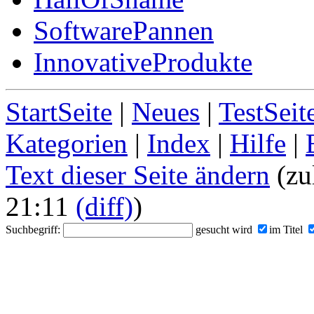
SoftwarePannen
InnovativeProdukte
StartSeite
|
Neues
|
TestSeit
Kategorien
|
Index
|
Hilfe
|
Text dieser Seite ändern
(zu
21:11
(diff)
)
Suchbegriff:
gesucht wird
im Titel