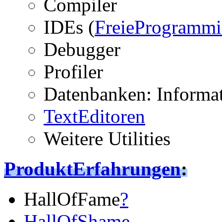
Compiler
IDEs (
FreieProgrammi
Debugger
Profiler
Datenbanken: Informat
TextEditoren
Weitere Utilities
ProduktErfahrungen
:
HallOfFame
?
HallOfShame