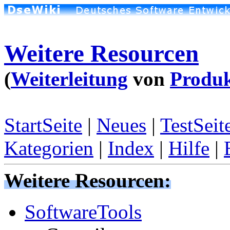
Weitere Resourcen
(
Weiterleitung
von
Produk
StartSeite
|
Neues
|
TestSeit
Kategorien
|
Index
|
Hilfe
|
Weitere Resourcen:
SoftwareTools