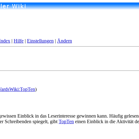
Index
|
Hilfe
|
Einstellungen
|
Ändern
ardsWiki:TopTen
)
n gewissen Einblick in das Leserinteresse gewinnen kann. Häufig gelese
 der Schreibenden spiegelt, gibt
TopTen
einen Einblick in die Aktivität d