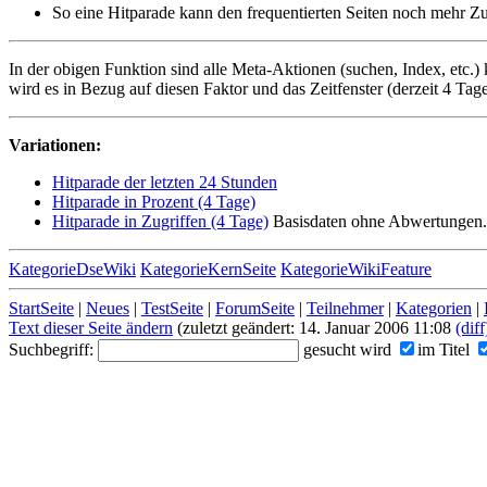
So eine Hitparade kann den frequentierten Seiten noch mehr Zugri
In der obigen Funktion sind alle Meta-Aktionen (suchen, Index, etc.) 
wird es in Bezug auf diesen Faktor und das Zeitfenster (derzeit 4 Ta
Variationen:
Hitparade der letzten 24 Stunden
Hitparade in Prozent (4 Tage)
Hitparade in Zugriffen (4 Tage)
Basisdaten ohne Abwertungen.
KategorieDseWiki
KategorieKernSeite
KategorieWikiFeature
StartSeite
|
Neues
|
TestSeite
|
ForumSeite
|
Teilnehmer
|
Kategorien
|
Text dieser Seite ändern
(zuletzt geändert: 14. Januar 2006 11:08
(diff
Suchbegriff:
gesucht wird
im Titel