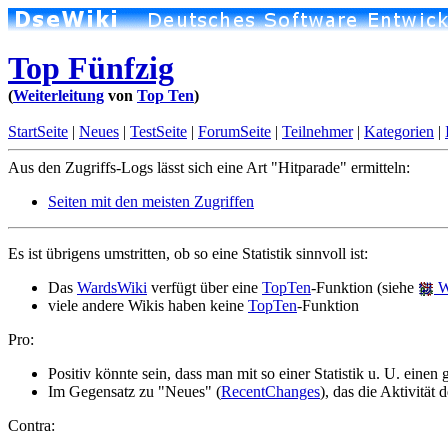
Top Fünfzig
(
Weiterleitung
von
Top Ten
)
StartSeite
|
Neues
|
TestSeite
|
ForumSeite
|
Teilnehmer
|
Kategorien
|
Aus den Zugriffs-Logs lässt sich eine Art "Hitparade" ermitteln:
Seiten mit den meisten Zugriffen
Es ist übrigens umstritten, ob so eine Statistik sinnvoll ist:
Das
WardsWiki
verfügt über eine
TopTen
-Funktion (siehe
W
viele andere Wikis haben keine
TopTen
-Funktion
Pro:
Positiv könnte sein, dass man mit so einer Statistik u. U. eine
Im Gegensatz zu "Neues" (
RecentChanges
), das die Aktivität
Contra: