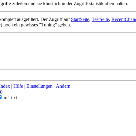
ffe zuleiten und sie künstlich in der Zugriffsstatistik oben halten.
komplett ausgefiltert. Der Zugriff auf
StartSeite
,
TestSeite
,
RecentChan
ge) noch ein gewisses "Tuning" geben.
Index
|
Hilfe
|
Einstellungen
|
Ändern
)
)
im Text