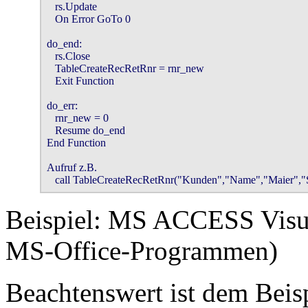
   rs.Update

   On Error GoTo 0

do_end:

   rs.Close

   TableCreateRecRetRnr = rnr_new

   Exit Function

do_err:

   rnr_new = 0

   Resume do_end

End Function

Aufruf z.B.

   call TableCreateRecRetRnr("Kunden","Name","Maier","
Beispiel: MS ACCESS Vis
MS-Office-Programmen)
Beachtenswert ist dem Beis