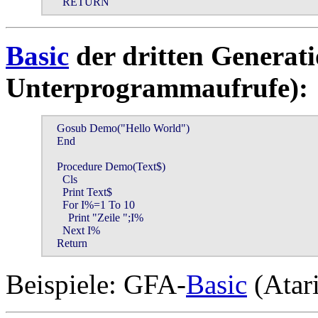
     RETURN
Basic
der dritten Generati
Unterprogrammaufrufe):
   Gosub Demo("Hello World")

   End

   Procedure Demo(Text$)

     Cls

     Print Text$

     For I%=1 To 10

       Print "Zeile ";I%

     Next I%

   Return
Beispiele: GFA-
Basic
(Atar