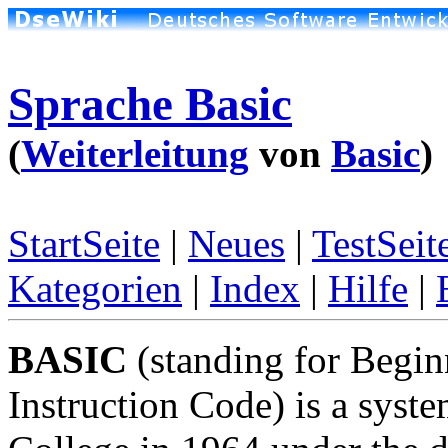
Sprache Basic
(
Weiterleitung
von
Basic
)
StartSeite
|
Neues
|
TestSeit
Kategorien
|
Index
|
Hilfe
|
BASIC
(standing for Begin
Instruction Code) is a sys