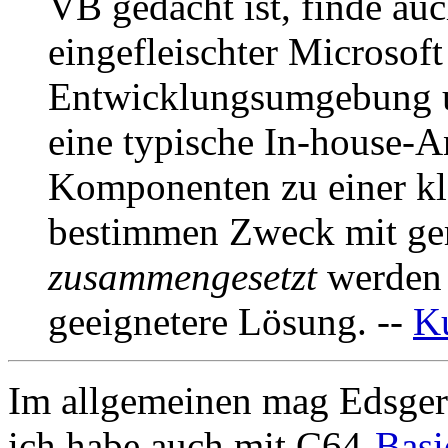
VB gedacht ist, finde auc
eingefleischter Microsof
Entwicklungsumgebung u
eine typische In-house-
Komponenten zu einer k
bestimmen Zweck mit g
zusammengesetzt
werden 
geeignetere Lösung. --
K
Im allgemeinen mag Edsger W
ich habe auch mit C64-
Basi