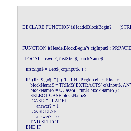
  .

  .

  .

  DECLARE FUNCTION isHeadelBlockBegin?       (STRI
  .

  .

  .

  FUNCTION isHeadelBlockBegin?( cfgInput$ ) PRIVATE
    LOCAL answer?, firstSign$, blockName$

     firstSign$ = Left$( cfgInput$, 1 )

     IF  (firstSign$="{")  THEN  'Beginn eines Blockes

         blockName$ = TRIM$( EXTRACT$( cfgInput$, ANY
         blockName$ = UCase$( Trim$( blockName$ ) )

         SELECT CASE blockName$

          CASE  "HEADEL"

              answer? = 1

          CASE ELSE

              answer? = 0

         END SELECT

     END IF
