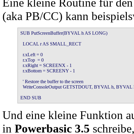
Eine kleine Routine für de
(aka PB/CC) kann beispiels
SUB PutScreenBuffer(BYVAL h AS LONG)

  LOCAL r AS SMALL_RECT

  r.xLeft = 0

  r.xTop  = 0

  r.xRight = SCREENX - 1

  r.xBottom = SCREENY - 1

  ' Restore the buffer to the screen

  WriteConsoleOutput GETSTDOUT, BYVAL h, BYVA
END SUB
Und eine kleine Funktion 
in
Powerbasic 3.5
schreibe,