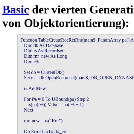
Basic
der vierten Generati
von Objektorientierung):
Function TableCreateRecRetRnr(tnam$, ParamArray pa() As
   Dim db As Database

   Dim rs As Recordset

   Dim rnr_new As Long

   Dim i%

   Set db = CurrentDb()

   Set rs = db.OpenRecordset(tnam$, DB_OPEN_DYNASE
   rs.AddNew

   For i% = 0 To UBound(pa) Step 2

      rs(pa(i%)).Value = pa(i% + 1)

   Next

   rnr_new = rs("Rnr")

   On Error GoTo do_err
