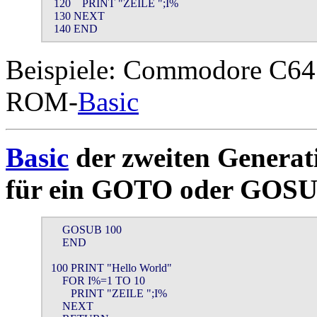
  120    PRINT "ZEILE ";I%

  130 NEXT

  140 END 
Beispiele: Commodore C6
ROM-
Basic
Basic
der zweiten Generat
für ein GOTO oder GOSUB
     GOSUB 100

     END

 100 PRINT "Hello World"

     FOR I%=1 TO 10

        PRINT "ZEILE ";I%

     NEXT
