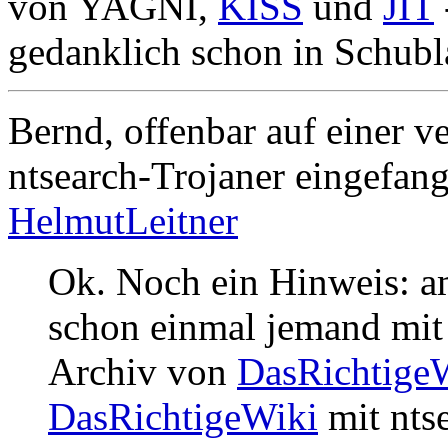
von YAGNI,
KISS
und
JIT
gedanklich schon in Schubla
Bernd, offenbar auf einer v
ntsearch-Trojaner eingefange
HelmutLeitner
Ok. Noch ein Hinweis: am 
schon einmal jemand mit 
Archiv von
DasRichtige
DasRichtigeWiki
mit nts