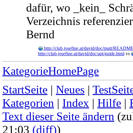
dafür, wo _kein_ Schrä
Verzeichnis referenzi
Bernd
http://club.josefine.at/david/doc/mutt/README
http://club.josefine.at/david/doc/apt/guide.html
vs
KategorieHomePage
StartSeite
|
Neues
|
TestSeit
Kategorien
|
Index
|
Hilfe
|
Text dieser Seite ändern
(zu
21:03
(diff)
)