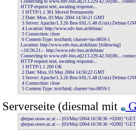
Connecting to www.edv-bus.at[213.229.42.50]:80... connect
HTTP request sent, awaiting response... 

 1 HTTP/1.1 301 Moved Permanently

 2 Date: Mon, 03 May 2004 14:56:21 GMT

 3 Server: Apache/1.3.26 Ben-SSL/1.48 (Unix) Debian G
 4 Location: http://www.edv-bus.at/debian/

 5 Connection: close

 6 Content-Type: text/html; charset=iso-8859-1

Location: http://www.edv-bus.at/debian/ [following]

--16:56:21--  http://www.edv-bus.at/debian/

Connecting to www.edv-bus.at[213.229.42.50]:80... connect
HTTP request sent, awaiting response... 

 1 HTTP/1.1 200 OK

 2 Date: Mon, 03 May 2004 14:56:22 GMT

 3 Server: Apache/1.3.26 Ben-SSL/1.48 (Unix) Debian G
 4 Connection: close

 5 Content-Type: text/html; charset=iso-8859-1
Serverseite (diesmal mit
G
qhepas.oeaw.ac.at - - [03/May/2004:16:58:36 +0200] "GET /
qhepas.oeaw.ac.at - - [03/May/2004:16:58:36 +0200] "GET 