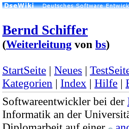
Bernd Schiffer
(
Weiterleitung
von
bs
)
StartSeite
|
Neues
|
TestSeit
Kategorien
|
Index
|
Hilfe
|
Softwareentwickler bei der
Informatik an der Universi
Diplomarbeit auf einer
and