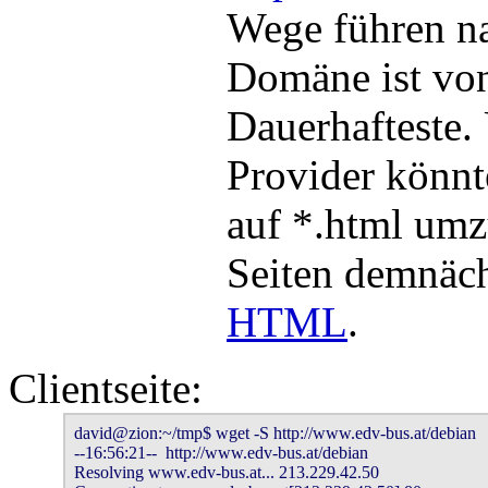
Wege führen nac
Domäne ist vo
Dauerhafteste
Provider könnt
auf *.html umz
Seiten demnäch
HTML
.
Clientseite:
david@zion:~/tmp$ wget -S http://www.edv-bus.at/debian

--16:56:21--  http://www.edv-bus.at/debian

Resolving www.edv-bus.at... 213.229.42.50
