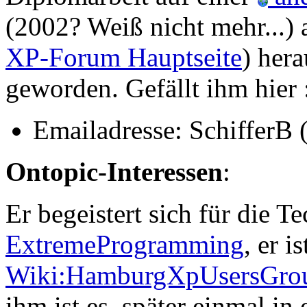
(2002? Weiß nicht mehr...)
XP-Forum Hauptseite
) her
geworden. Gefällt ihm hier 
Emailadresse: Schiffer
B 
Ontopic-Interessen
:
Er begeistert sich für die 
ExtremeProgramming
, er i
Wiki:HamburgXpUsersGro
ihm ist es, später einmal i