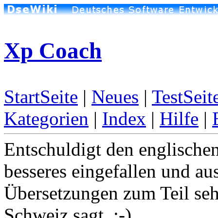
Xp Coach
StartSeite
|
Neues
|
TestSeit
Kategorien
|
Index
|
Hilfe
|
Entschuldigt den englischen 
besseres eingefallen und au
Übersetzungen zum Teil sehr
Schweiz sagt. :-)