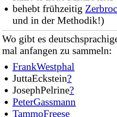
behebt frühzeitig
Zerbroc
und in der Methodik!)
Wo gibt es deutschsprachig
mal anfangen zu sammeln:
FrankWestphal
JuttaEckstein
?
JosephPelrine
?
PeterGassmann
TammoFreese