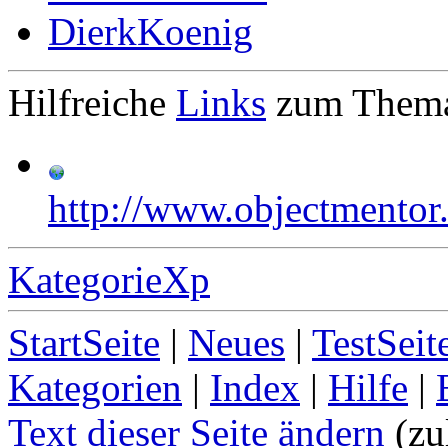
DierkKoenig
Hilfreiche
Links
zum Them
http://www.objectmentor
KategorieXp
StartSeite
|
Neues
|
TestSeit
Kategorien
|
Index
|
Hilfe
|
Text dieser Seite ändern
(zu