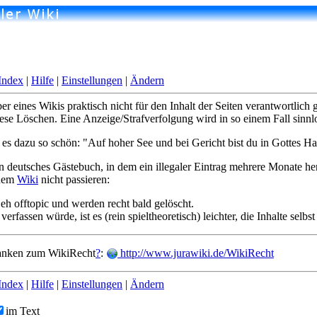
Index
|
Hilfe
|
Einstellungen
|
Ändern
ber eines Wikis praktisch nicht für den Inhalt der Seiten verantwortli
ese Löschen. Eine Anzeige/Strafverfolgung wird in so einem Fall sinnl
t es dazu so schön: "Auf hoher See und bei Gericht bist du in Gottes H
ein deutsches Gästebuch, in dem ein illegaler Eintrag mehrere Monate he
inem
Wiki
nicht passieren:
eh offtopic und werden recht bald gelöscht.
fassen würde, ist es (rein spieltheoretisch) leichter, die Inhalte selbst
anken zum WikiRecht
?
:
http://www.jurawiki.de/WikiRecht
Index
|
Hilfe
|
Einstellungen
|
Ändern
im Text