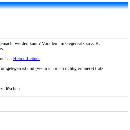
ch gemacht werden kann? Vorallem im Gegensatz zu z. B.
os.
and". --
HelmutLeitner
rumgelegen ist und (wenn ich mich richtig erinnere) trotz
 zu löschen.