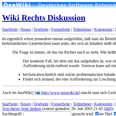
Wiki Rechts Diskussion
StartSeite
|
Neues
|
TestSeite
|
ForumSeite
|
Teilnehmer
|
Kategorien
|
Ist eigentlich schon jemandem einmal aufgefallen, daß man als Betrei
herkömmlichen Gästebüchern kann jeder, der sich an Inhalten stößt di
Die Frage ist immer, ob das ein Richter auch so sieht. Wie heiß
Der konkrete Fall, bei dem mir das aufgefallen ist, war 
Aufforderung nicht entfernt wurde. Soetwas kann auf e
höchstwahrschinlich sind solche problematischen Inhalte 
Findet sich jemand, der eine Aufforderung zur Löschung ver
Auch im JuraWiki
?
(
http://www.jurawiki.de
) macht man sich Ged
StartSeite
|
Neues
|
TestSeite
|
ForumSeite
|
Teilnehmer
|
Kategorien
|
Text dieser Seite ändern
(zuletzt geändert: 20. Juli 2003 21:45
(diff)
)
Suchbegriff:
gesucht wird
im Titel