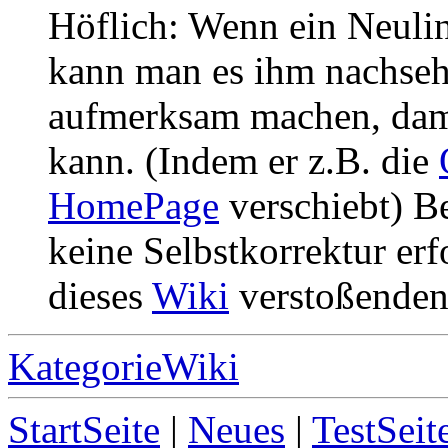
Höflich: Wenn ein Neuling
kann man es ihm nachsehe
aufmerksam machen, damit
kann. (Indem er z.B. die
HomePage
verschiebt) B
keine Selbstkorrektur erf
dieses
Wiki
verstoßenden 
KategorieWiki
StartSeite
|
Neues
|
TestSeit