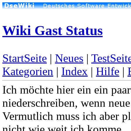
Wiki Gast Status
StartSeite
|
Neues
|
TestSeit
Kategorien
|
Index
|
Hilfe
|
Ich möchte hier ein ein paa
niederschreiben, wenn neue
Vermutlich muss ich aber pl
nicht wie weit ich komme...