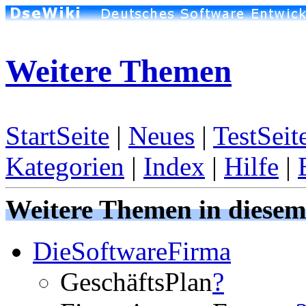
Weitere Themen
StartSeite
|
Neues
|
TestSeit
Kategorien
|
Index
|
Hilfe
|
Weitere Themen in diese
DieSoftwareFirma
GeschäftsPlan
?