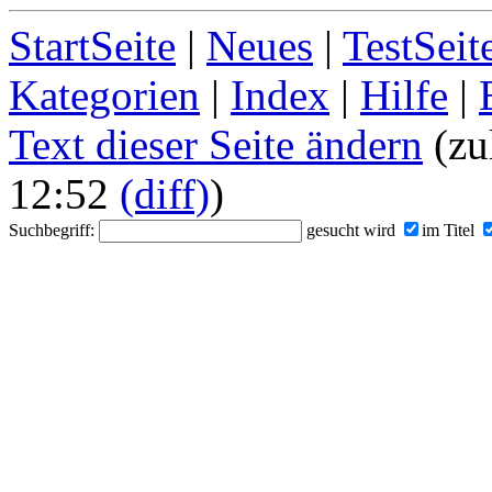
StartSeite
|
Neues
|
TestSeit
Kategorien
|
Index
|
Hilfe
|
Text dieser Seite ändern
(zu
12:52
(diff)
)
Suchbegriff:
gesucht wird
im Titel