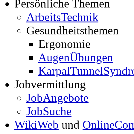
Persönliche Themen
ArbeitsTechnik
Gesundheitsthemen
Ergonomie
AugenÜbungen
KarpalTunnelSynd
Jobvermittlung
JobAngebote
JobSuche
WikiWeb
und
OnlineCom