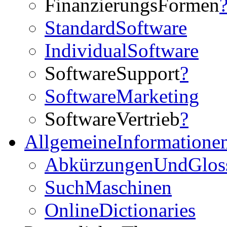
FinanzierungsFormen
StandardSoftware
IndividualSoftware
SoftwareSupport
?
SoftwareMarketing
SoftwareVertrieb
?
AllgemeineInformatione
AbkürzungenUndGlos
SuchMaschinen
OnlineDictionaries