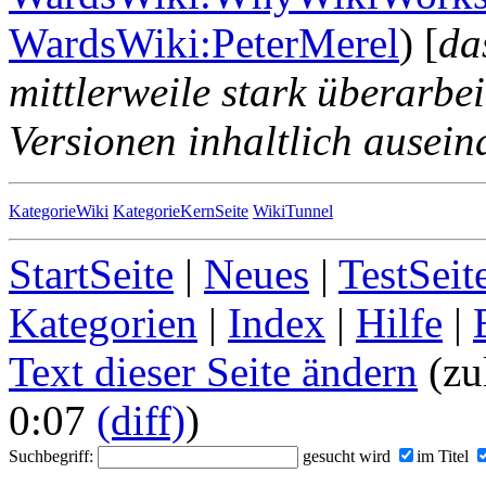
WardsWiki:PeterMerel
) [
da
mittlerweile stark überarbei
Versionen inhaltlich ausein
KategorieWiki
KategorieKernSeite
WikiTunnel
StartSeite
|
Neues
|
TestSeit
Kategorien
|
Index
|
Hilfe
|
Text dieser Seite ändern
(zu
0:07
(diff)
)
Suchbegriff:
gesucht wird
im Titel