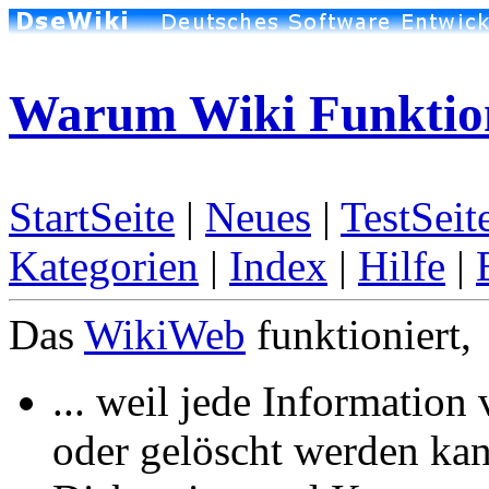
Warum Wiki Funktion
StartSeite
|
Neues
|
TestSeit
Kategorien
|
Index
|
Hilfe
|
Das
WikiWeb
funktioniert,
... weil jede Informatio
oder gelöscht werden ka