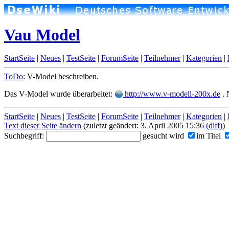
Vau Model
StartSeite
|
Neues
|
TestSeite
|
ForumSeite
|
Teilnehmer
|
Kategorien
|
ToDo
: V-Model beschreiben.
Das V-Model wurde überarbeitet:
http://www.v-modell-200x.de
. 
StartSeite
|
Neues
|
TestSeite
|
ForumSeite
|
Teilnehmer
|
Kategorien
|
Text dieser Seite ändern
(zuletzt geändert: 3. April 2005 15:36
(diff)
)
Suchbegriff:
gesucht wird
im Titel