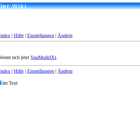
Index
|
Hilfe
|
Einstellungen
|
Ändern
Nennt sich jetzt
VauModelXt
.
Index
|
Hilfe
|
Einstellungen
|
Ändern
im Text