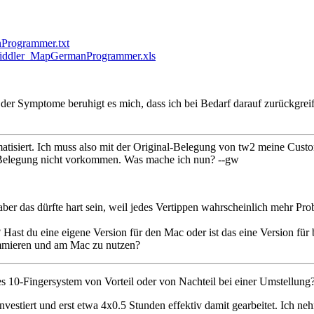
Programmer.txt
iddler_MapGermanProgrammer.xls
er Symptome beruhigt es mich, dass ich bei Bedarf darauf zurückgreife
igmatisiert. Ich muss also mit der Original-Belegung von tw2 meine C
l-Belegung nicht vorkommen. Was mache ich nun? --gw
er das dürfte hart sein, weil jedes Vertippen wahrscheinlich mehr Probl
Hast du eine eigene Version für den Mac oder ist das eine Version fü
ammieren und am Mac zu nutzen?
es 10-Fingersystem von Vorteil oder von Nachteil bei einer Umstellung
investiert und erst etwa 4x0.5 Stunden effektiv damit gearbeitet. Ich n