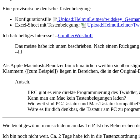
Eine provisorische deutsche Tastenbelegung:
Konfigurationsfile
Upload:HelmutLeitner/twidskey_German
Excel-Sheet mit Tastenbelegung:
Upload:HelmutLeitner/Tw
Ich hab heftiges Interesse! --
GuntherWüsthoff
Das meiste habe ich unten beschrieben. Nach einem Rückgang d
--hl
Als Apple Macintosh-Benutzer bin ich natürlich weithin sichtbar st
Klammern {[zum Beispiel]} liegen in Bereichen, die in der Origina
Autsch.
IIRC gibt es eine direkte Programmierung des Twiddler, ab
Kann man am Mac kein Tastenbelegungen laden?
Wie weit sind PC-Tastatur und Mac-Tastatur kompatibel? 
Wäre es für dich denkbar, die Tastatur am PC zu progr
Wie leicht gewöhnt man sich denn an das Teil? Ist das Beherrschen d
Ich bin noch nicht weit. Ca. 2 Tage habe ich in die Tastenzuordnung 