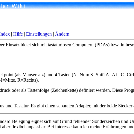
Index
|
Hilfe
|
Einstellungen
|
Ändern
er Einsatz bietet sich mit tastaturlosen Computern (PDAs) bzw. in beso
ackpoint (als Mausersatz) und 4 Tasten (N=Num S=Shift A=ALt C=Ctrl
M=Mitte, R=Rechts).
ruck oder als Tastenfolge (Zeichenkette) definiert werden. Diese Pro
us und Tastatur. Es gibt einen separaten Adapter, mit der beide Steck
tandard-Belegung eignet sich auf Grund fehlender Sonderzeichen und U
aber flexibel anpassbar. Bei Interesse kann ich meine Erfahrungen un