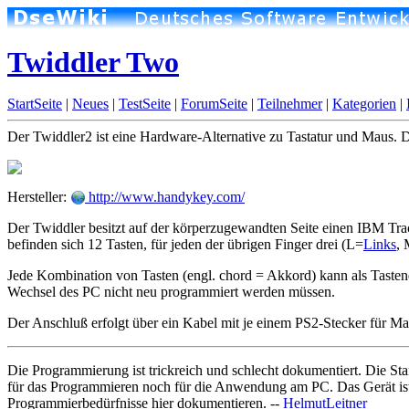
Twiddler Two
StartSeite
|
Neues
|
TestSeite
|
ForumSeite
|
Teilnehmer
|
Kategorien
|
Der Twiddler2 ist eine Hardware-Alternative zu Tastatur und Maus. D
Hersteller:
http://www.handykey.com/
Der Twiddler besitzt auf der körperzugewandten Seite einen IBM Tr
befinden sich 12 Tasten, für jeden der übrigen Finger drei (L=
Links
, 
Jede Kombination von Tasten (engl. chord = Akkord) kann als Tastend
Wechsel des PC nicht neu programmiert werden müssen.
Der Anschluß erfolgt über ein Kabel mit je einem PS2-Stecker für Ma
Die Programmierung ist trickreich und schlecht dokumentiert. Die S
für das Programmieren noch für die Anwendung am PC. Das Gerät ist 
Programmierbedürfnisse hier dokumentieren. --
HelmutLeitner