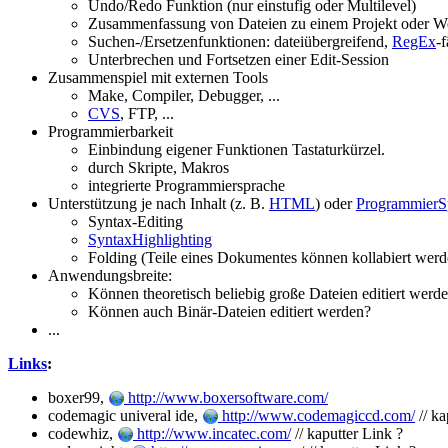
Undo/Redo Funktion (nur einstufig oder Multilevel)
Zusammenfassung von Dateien zu einem Projekt oder W
Suchen-/Ersetzenfunktionen: dateiübergreifend,
RegEx
-
Unterbrechen und Fortsetzen einer Edit-Session
Zusammenspiel mit externen Tools
Make, Compiler, Debugger, ...
CVS
, FTP, ...
Programmierbarkeit
Einbindung eigener Funktionen Tastaturkürzel.
durch Skripte, Makros
integrierte Programmiersprache
Unterstützung je nach Inhalt (z. B.
HTML
) oder
ProgrammierS
Syntax-Editing
SyntaxHighlighting
Folding (Teile eines Dokumentes können kollabiert werd
Anwendungsbreite:
Können theoretisch beliebig große Dateien editiert werd
Können auch Binär-Dateien editiert werden?
...
Links
:
boxer99,
http://www.boxersoftware.com/
codemagic univeral ide,
http://www.codemagiccd.com/
// ka
codewhiz,
http://www.incatec.com/
// kaputter Link ?