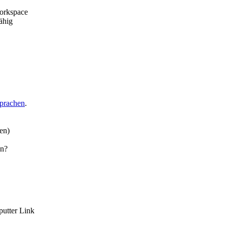
orkspace
fähig
prachen
.
en)
en?
putter Link