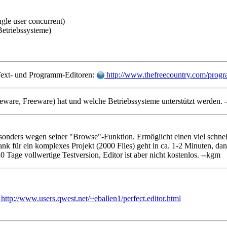
gle user concurrent)
 Betriebssysteme)
Text- und Programm-Editoren:
http://www.thefreecountry.com/progr
ware, Freeware) hat und welche Betriebssysteme unterstützt werden. 
esonders wegen seiner "Browse"-Funktion. Ermöglicht einen viel schne
nk für ein komplexes Projekt (2000 Files) geht in ca. 1-2 Minuten, 
 Tage vollwertige Testversion, Editor ist aber nicht kostenlos. --kgm
http://www.users.qwest.net/~eballen1/perfect.editor.html