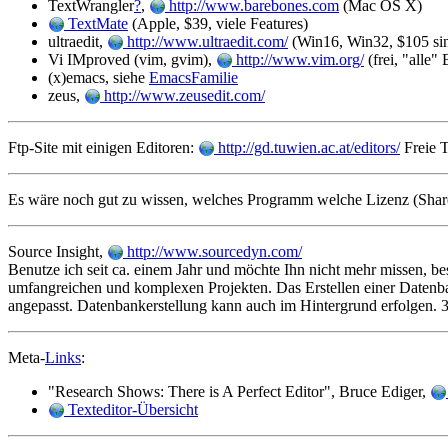
TextWrangler
?
,
http://www.barebones.com
(Mac OS X)
TextMate
(Apple, $39, viele Features)
ultraedit,
http://www.ultraedit.com/
(Win16, Win32, $105 sin
Vi IMproved (vim, gvim),
http://www.vim.org/
(frei, "alle"
(x)emacs, siehe
EmacsFamilie
zeus,
http://www.zeusedit.com/
Ftp-Site mit einigen Editoren:
http://gd.tuwien.ac.at/editors/
Freie 
Es wäre noch gut zu wissen, welches Programm welche Lizenz (Share
Source Insight,
http://www.sourcedyn.com/
Benutze ich seit ca. einem Jahr und möchte Ihn nicht mehr missen, b
umfangreichen und komplexen Projekten. Das Erstellen einer Datenba
angepasst. Datenbankerstellung kann auch im Hintergrund erfolgen. 30
Meta-
Links
:
"Research Shows: There is A Perfect Editor", Bruce Ediger,
Texteditor-Übersicht