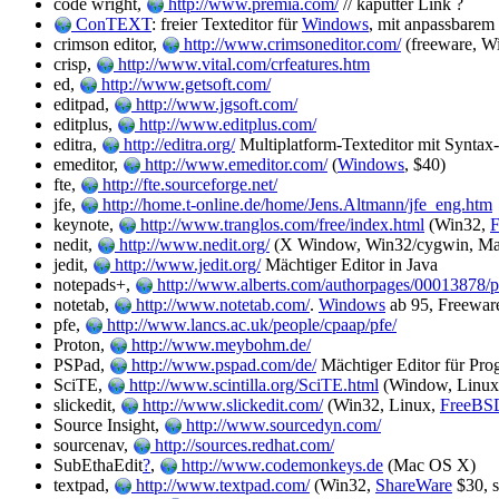
code wright,
http://www.premia.com/
// kaputter Link ?
ConTEXT
: freier Texteditor für
Windows
, mit anpassbarem
crimson editor,
http://www.crimsoneditor.com/
(freeware, W
crisp,
http://www.vital.com/crfeatures.htm
ed,
http://www.getsoft.com/
editpad,
http://www.jgsoft.com/
editplus,
http://www.editplus.com/
editra,
http://editra.org/
Multiplatform-Texteditor mit Syntax
emeditor,
http://www.emeditor.com/
(
Windows
, $40)
fte,
http://fte.sourceforge.net/
jfe,
http://home.t-online.de/home/Jens.Altmann/jfe_eng.htm
keynote,
http://www.tranglos.com/free/index.html
(Win32,
F
nedit,
http://www.nedit.org/
(X Window, Win32/cygwin, Ma
jedit,
http://www.jedit.org/
Mächtiger Editor in Java
notepads+,
http://www.alberts.com/authorpages/00013878/
notetab,
http://www.notetab.com/
.
Windows
ab 95, Freewar
pfe,
http://www.lancs.ac.uk/people/cpaap/pfe/
Proton,
http://www.meybohm.de/
PSPad,
http://www.pspad.com/de/
Mächtiger Editor für Prog
SciTE,
http://www.scintilla.org/SciTE.html
(Window, Linu
slickedit,
http://www.slickedit.com/
(Win32, Linux,
FreeBS
Source Insight,
http://www.sourcedyn.com/
sourcenav,
http://sources.redhat.com/
SubEthaEdit
?
,
http://www.codemonkeys.de
(Mac OS X)
textpad,
http://www.textpad.com/
(Win32,
ShareWare
$30, s