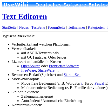
Text Editoren
StartSeite
|
Neues
|
TestSeite
|
ForumSeite
|
Teilnehmer
|
Kategorien
|
Typische Merkmale:
Verfügbarkeit auf welchen Plattformen.
Verwendbarkeit
auf ASCII-Textterminals
mit GUI nutzbar; Oder beides
Lizenzart und anfallende Kosten
OpenSource
oder
ProprietäreSoftware
FreeWare
,
ShareWare
, ...
Resourcen-Bedarf (Speicher) und
StartupZeit
Mode-Philosophie
Mode-freie Bedienung (z. B. WordStar
?
, Turbo-
Pascal
-E
Mode-orientierte Bedienung (z. B. Familie der vi-clones)
Grundfunktionen:
Zeilennummerierung
Auto-Indent / Automatische Einrückung
Komfortfunktionen: