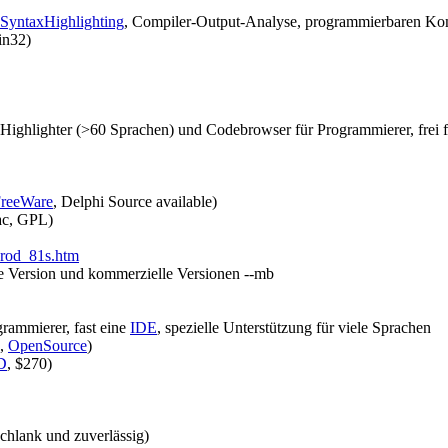
SyntaxHighlighting
, Compiler-Output-Analyse, programmierbaren 
in32)
-Highlighter (>60 Sprachen) und Codebrowser für Programmierer, frei 
reeWare
, Delphi Source available)
c, GPL)
prod_81s.htm
e Version und kommerzielle Versionen --mb
rammierer, fast eine
IDE
, spezielle Unterstützung für viele Sprachen
x,
OpenSource
)
D
, $270)
chlank und zuverlässig)