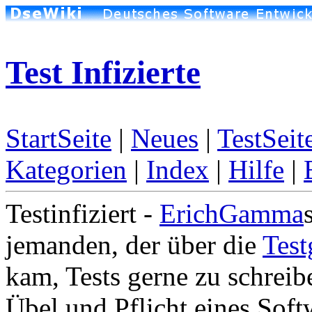
Test Infizierte
StartSeite
|
Neues
|
TestSeit
Kategorien
|
Index
|
Hilfe
|
Testinfiziert -
ErichGamma
jemanden, der über die
Test
kam, Tests gerne zu schreibe
Übel und Pflicht eines Soft