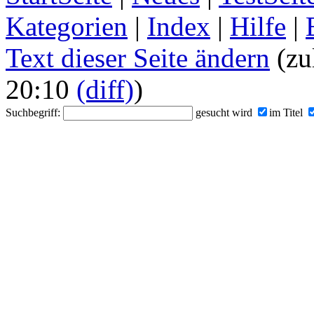
Kategorien
|
Index
|
Hilfe
|
Text dieser Seite ändern
(zul
20:10
(diff)
)
Suchbegriff:
gesucht wird
im Titel