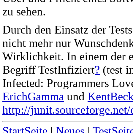
zu sehen.
Durch den Einsatz der Test
nicht mehr nur Wunschdenke
Wirklichkeit. In einem der 
Begriff TestInfiziert
?
(test i
Infected: Programmers Love
ErichGamma
und
KentBec
http://junit.sourceforge.net
StartSeite
|
Neues
|
TestSeit