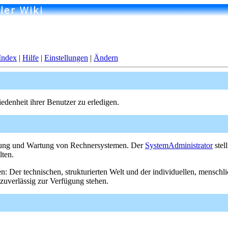
Index
|
Hilfe
|
Einstellungen
|
Ändern
iedenheit ihrer Benutzer zu erledigen.
erung und Wartung von Rechnersystemen. Der
SystemAdministrator
stel
lten.
en: Der technischen, strukturierten Welt und der individuellen, menschl
zuverlässig zur Verfügung stehen.