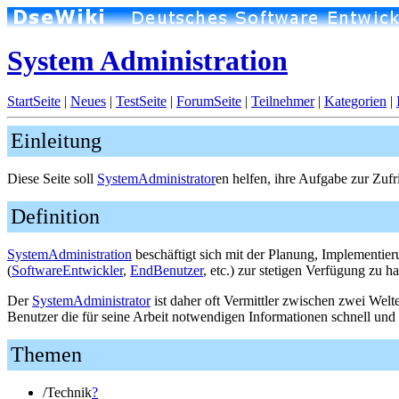
System Administration
StartSeite
|
Neues
|
TestSeite
|
ForumSeite
|
Teilnehmer
|
Kategorien
|
Einleitung
Diese Seite soll
SystemAdministrator
en helfen, ihre Aufgabe zur Zufr
Definition
SystemAdministration
beschäftigt sich mit der Planung, Implementi
(
SoftwareEntwickler
,
EndBenutzer
, etc.) zur stetigen Verfügung zu ha
Der
SystemAdministrator
ist daher oft Vermittler zwischen zwei Welt
Benutzer die für seine Arbeit notwendigen Informationen schnell und 
Themen
/Technik
?