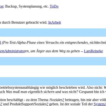
on
: Backup, Systemplanung, etc.
ToDo
n durch Benutzer gebracht wird.
InArbeit
l
(Pre-Test-Alpha-Phase eines Versuchs ein entsprechendes, nichttec
temAdministrator
en, um Ärger aus dem Weg zu gehen
--
LarsReineke
betriebssystemunabhängig wie möglich beschrieben wird. Also nicht:
W
auch
Was muß man eigentlich sichern und was nicht?
Gespannt bin ich v
tion beschäftigt - zu dem Thema /Soziales
?
beitragen, bin mir aber völl
s
?
und ProduktSupport/Soziales
?
geben. Ist der soziale Teil der
SystemA