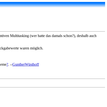
mtiven Multitasking (wer hatte das damals schon?), deshalb auch
Rückgabewerte waren möglich.
leme
?
. --
GuntherWüsthoff