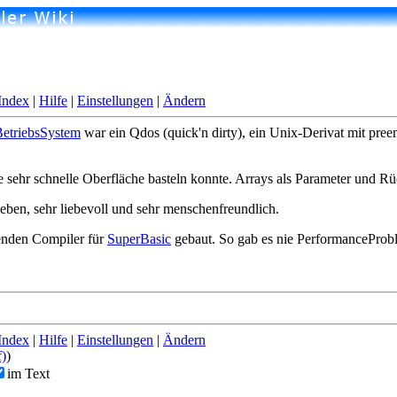
Index
|
Hilfe
|
Einstellungen
|
Ändern
etriebsSystem
war ein Qdos (quick'n dirty), ein Unix-Derivat mit pree
ne sehr schnelle Oberfläche basteln konnte. Arrays als Parameter und 
eben, sehr liebevoll und sehr menschenfreundlich.
genden Compiler für
SuperBasic
gebaut. So gab es nie PerformanceProb
Index
|
Hilfe
|
Einstellungen
|
Ändern
f)
)
im Text