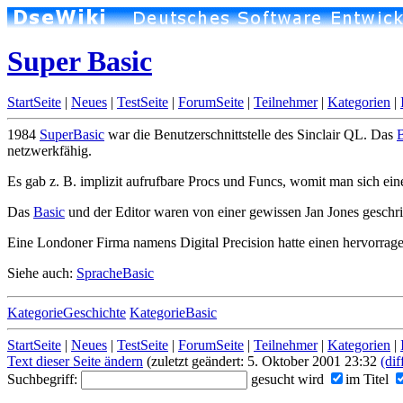
Super Basic
StartSeite
|
Neues
|
TestSeite
|
ForumSeite
|
Teilnehmer
|
Kategorien
|
1984
SuperBasic
war die Benutzerschnittstelle des Sinclair QL. Das
B
netzwerkfähig.
Es gab z. B. implizit aufrufbare Procs und Funcs, womit man sich ei
Das
Basic
und der Editor waren von einer gewissen Jan Jones geschri
Eine Londoner Firma namens Digital Precision hatte einen hervorra
Siehe auch:
SpracheBasic
KategorieGeschichte
KategorieBasic
StartSeite
|
Neues
|
TestSeite
|
ForumSeite
|
Teilnehmer
|
Kategorien
|
Text dieser Seite ändern
(zuletzt geändert: 5. Oktober 2001 23:32
(dif
Suchbegriff:
gesucht wird
im Titel