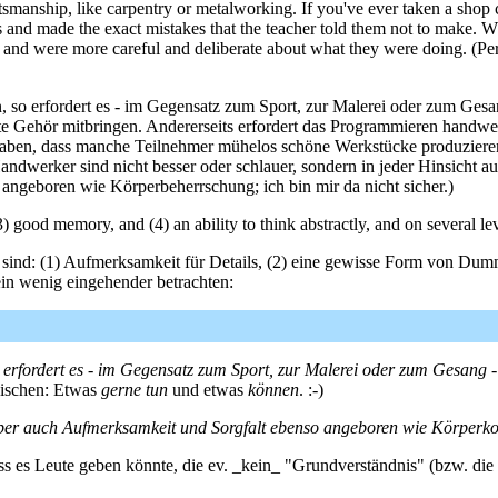
tsmanship, like carpentry or metalworking. If you've ever taken a shop
bs and made the exact mistakes that the teacher told them not to make. W
 and were more careful and deliberate about what they were doing. (Perha
, so erfordert es - im Gegensatz zum Sport, zur Malerei oder zum Gesa
te Gehör mitbringen. Andererseits erfordert das Programmieren handwerk
 haben, dass manche Teilnehmer mühelos schöne Werkstücke produzieren
dwerker sind nicht besser oder schlauer, sondern in jeder Hinsicht au
 angeboren wie Körperbeherrschung; ich bin mir da nicht sicher.)
3) good memory, and (4) an ability to think abstractly, and on several leve
sind: (1) Aufmerksamkeit für Details, (2) eine gewisse Form von Dummh
ein wenig eingehender betrachten:
 erfordert es - im Gegensatz zum Sport, zur Malerei oder zum Gesang -
zwischen: Etwas
gerne tun
und etwas
können
. :-)
 aber auch Aufmerksamkeit und Sorgfalt ebenso angeboren wie Körperkoor
es Leute geben könnte, die ev. _kein_ "Grundverständnis" (bzw. die "G