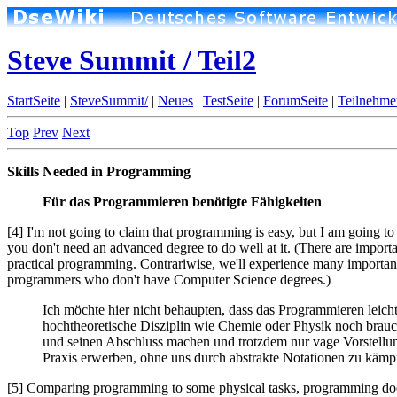
Steve Summit / Teil2
StartSeite
|
SteveSummit/
|
Neues
|
TestSeite
|
ForumSeite
|
Teilnehme
Top
Prev
Next
Skills Needed in Programming
Für das Programmieren benötigte Fähigkeiten
[4] I'm not going to claim that programming is easy, but I am going to 
you don't need an advanced degree to do well at it. (There are importa
practical programming. Contrariwise, we'll experience many important 
programmers who don't have Computer Science degrees.)
Ich möchte hier nicht behaupten, dass das Programmieren leicht
hochtheoretische Disziplin wie Chemie oder Physik noch brauch
und seinen Abschluss machen und trotzdem nur vage Vorstellu
Praxis erwerben, ohne uns durch abstrakte Notationen zu kämpfen
[5] Comparing programming to some physical tasks, programming does no