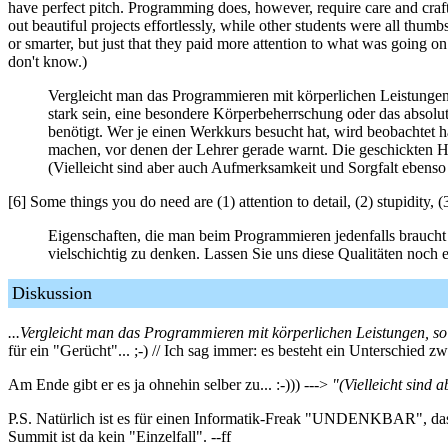
have perfect pitch. Programming does, however, require care and craf
out beautiful projects effortlessly, while other students were all thum
or smarter, but just that they paid more attention to what was going on
don't know.)
Vergleicht man das Programmieren mit körperlichen Leistungen
stark sein, eine besondere Körperbeherrschung oder das absolu
benötigt. Wer je einen Werkkurs besucht hat, wird beobachtet
machen, vor denen der Lehrer gerade warnt. Die geschickten Han
(Vielleicht sind aber auch Aufmerksamkeit und Sorgfalt ebenso
[6] Some things you do need are (1) attention to detail, (2) stupidity, (
Eigenschaften, die man beim Programmieren jedenfalls braucht 
vielschichtig zu denken. Lassen Sie uns diese Qualitäten noch 
Diskussion
...Vergleicht man das Programmieren mit körperlichen Leistungen, so
für ein "Gerücht"... ;-) // Ich sag immer: es besteht ein Unterschied 
Am Ende gibt er es ja ohnehin selber zu... :-))) --->
"(Vielleicht sind
P.S. Natürlich ist es für einen Informatik-Freak "UNDENKBAR", dass 
Summit ist da kein "Einzelfall". --ff