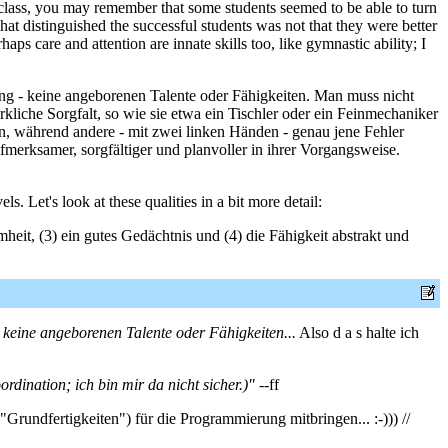
 class, you may remember that some students seemed to be able to turn
hat distinguished the successful students was not that they were better
ps care and attention are innate skills too, like gymnastic ability; I
ng - keine angeborenen Talente oder Fähigkeiten. Man muss nicht
liche Sorgfalt, so wie sie etwa ein Tischler oder ein Feinmechaniker
, während andere - mit zwei linken Händen - genau jene Fehler
fmerksamer, sorgfältiger und planvoller in ihrer Vorgangsweise.
ls. Let's look at these qualities in a bit more detail:
eit, (3) ein gutes Gedächtnis und (4) die Fähigkeit abstrakt und
 keine angeborenen Talente oder Fähigkeiten...
Also d a s halte ich
dination; ich bin mir da nicht sicher.)"
--ff
rundfertigkeiten") für die Programmierung mitbringen... :-))) //