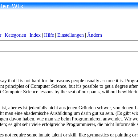
r
|
Kategorien
|
Index
|
Hilfe
|
Einstellungen
|
Ändern
say that it is not hard for the reasons people usually assume it is. Prog
nt principles of Computer Science, but it's possible to get a degree af
Computer Science lessons by the seat of our pants, without bewildering 
 ist, aber es ist jedenfalls nicht aus jenen Gründen schwer, von dene
t man eine akademische Ausbildung um darin gut zu sein. (Es gibt wich
ngen davon haben, wie man sie beim Programmieren anwendet. Wir werd
; es gibt sehr viele erfolgreiche Programmierer, die nicht Informatik s
t require some innate talent or skill, like gymnastics or painting or s