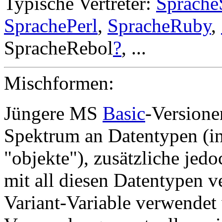
Typische Vertreter:
Sprache
SprachePerl
,
SpracheRuby
,
SpracheRebol
?
, ...
Mischformen:
Jüngere MS
Basic
-Versione
Spektrum an Datentypen (int,
"objekte"), zusätzliche jed
mit all diesen Datentypen ve
Variant-Variable verwendet 