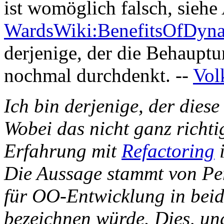
ist womöglich falsch, sieh
WardsWiki:BenefitsOfDyn
derjenige, der die Behauptu
nochmal durchdenkt. --
Vol
Ich bin derjenige, der dies
Wobei das nicht ganz richtig
Erfahrung mit
Refactoring
i
Die Aussage stammt von Per
für OO-Entwicklung in bei
bezeichnen würde. Dies, un