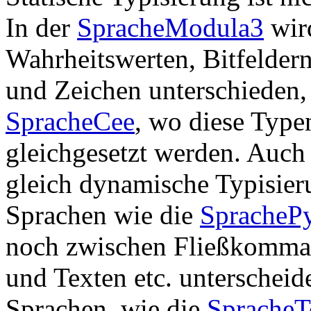
In der
SpracheModula3
wird
Wahrheitswerten, Bitfelder
und Zeichen unterschieden,
SpracheCee
, wo diese Type
gleichgesetzt werden. Auch
gleich dynamische Typisier
Sprachen wie die
SpracheP
noch zwischen Fließkommaz
und Texten etc. unterscheid
Sprachen, wie die
SpracheT