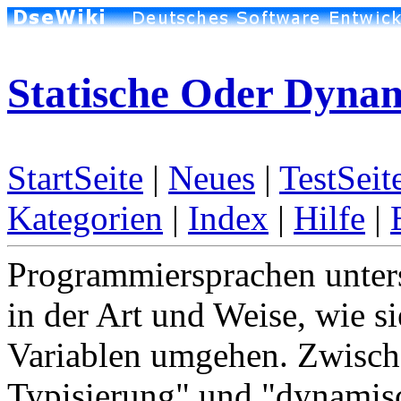
Statische Oder Dynam
StartSeite
|
Neues
|
TestSeit
Kategorien
|
Index
|
Hilfe
|
Programmiersprachen untersc
in der Art und Weise, wie 
Variablen umgehen. Zwisch
Typisierung" und "dynamisc