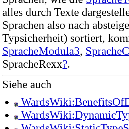
alles durch Texte dargeste
Sprachen also nach absteig
Typsicherheit) sortiert, ko
SpracheModula3
,
SpracheC
SpracheRexx
?
.
Siehe auch
WardsWiki:BenefitsOf
WardsWiki:DynamicTy
WardsWiki:StaticTypeS