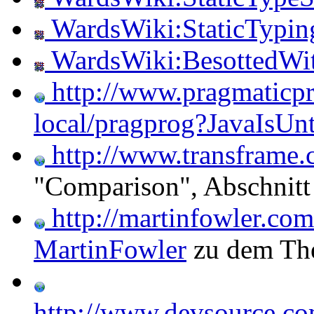
WardsWiki:StaticTypin
WardsWiki:BesottedWit
http://www.pragmaticp
local/pragprog?JavaIsUn
http://www.transframe.
"Comparison", Abschnitt
http://martinfowler.co
MartinFowler
zu dem Th
http://www.devsource.co