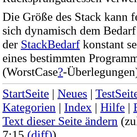
Die Größe des Stack kann fe
sich dynamisch dem Bedarf
der
StackBedarf
konstant s
eines bestimmten Programm
(WorstCase
?
-Überlegungen)
StartSeite
|
Neues
|
TestSeit
Kategorien
|
Index
|
Hilfe
|
Text dieser Seite ändern
(zu
7:15
(diff)
)