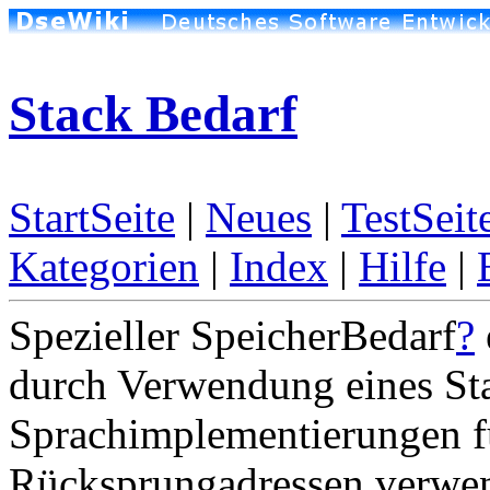
Stack Bedarf
StartSeite
|
Neues
|
TestSeit
Kategorien
|
Index
|
Hilfe
|
Spezieller SpeicherBedarf
?
durch Verwendung eines Sta
Sprachimplementierungen f
Rücksprungadressen verwen