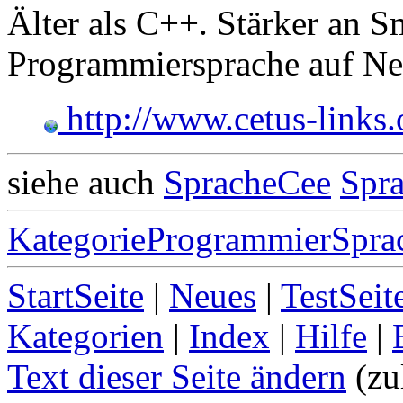
Älter als C++. Stärker an S
Programmiersprache auf N
http://www.cetus-links.
siehe auch
SpracheCee
Spra
KategorieProgrammierSpra
StartSeite
|
Neues
|
TestSeit
Kategorien
|
Index
|
Hilfe
|
Text dieser Seite ändern
(zu