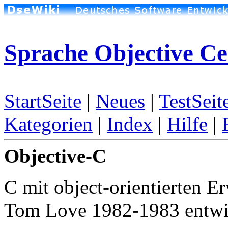
Sprache Objective Ce
StartSeite
|
Neues
|
TestSeit
Kategorien
|
Index
|
Hilfe
|
Objective-C
C mit object-orientierten 
Tom Love 1982-1983 entwic