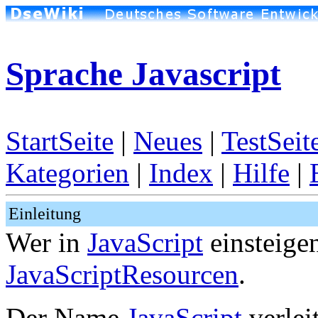
Sprache Javascript
StartSeite
|
Neues
|
TestSeit
Kategorien
|
Index
|
Hilfe
|
Einleitung
Wer in
JavaScript
einsteige
JavaScriptResourcen
.
Der Name
JavaScript
verlei