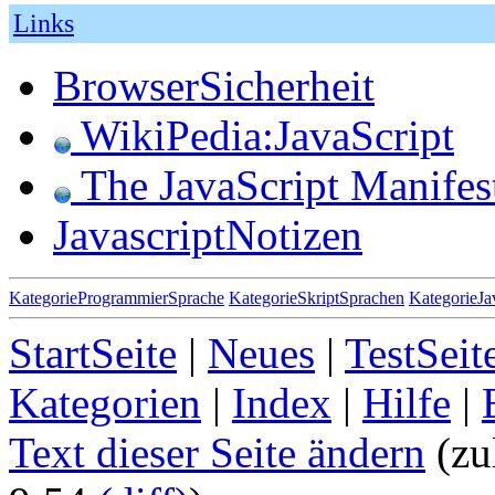
Links
BrowserSicherheit
WikiPedia:JavaScript
The JavaScript Manifes
JavascriptNotizen
KategorieProgrammierSprache
KategorieSkriptSprachen
KategorieJa
StartSeite
|
Neues
|
TestSeit
Kategorien
|
Index
|
Hilfe
|
Text dieser Seite ändern
(zu