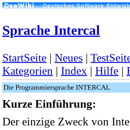
Sprache Intercal
StartSeite
|
Neues
|
TestSeit
Kategorien
|
Index
|
Hilfe
|
Die Programmiersprache INTERCAL
Kurze Einführung:
Der einzige Zweck von Inter