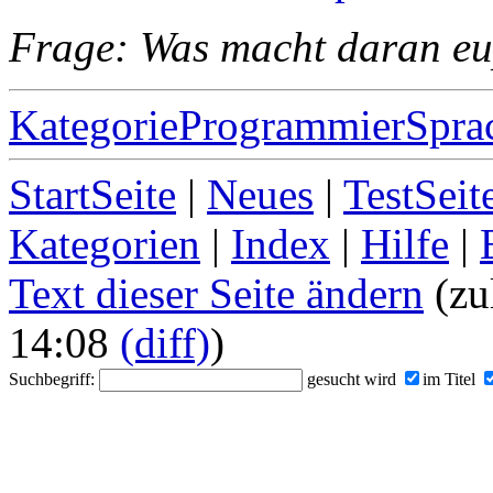
Frage: Was macht daran eu
KategorieProgrammierSpra
StartSeite
|
Neues
|
TestSeit
Kategorien
|
Index
|
Hilfe
|
Text dieser Seite ändern
(zu
14:08
(diff)
)
Suchbegriff:
gesucht wird
im Titel