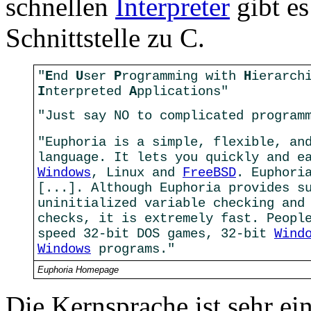
schnellen
Interpreter
gibt es
Schnittstelle zu C.
"
E
nd
U
ser
P
rogramming with
H
ierarch
I
nterpreted
A
pplications"
"Just say NO to complicated program
"Euphoria is a simple, flexible, an
language. It lets you quickly and e
Windows
, Linux and
FreeBSD
. Euphori
[...]. Although Euphoria provides s
uninitialized variable checking and
checks, it is extremely fast. Peopl
speed 32-bit DOS games, 32-bit
Wind
Windows
programs."
Euphoria Homepage
Die Kernsprache ist sehr e