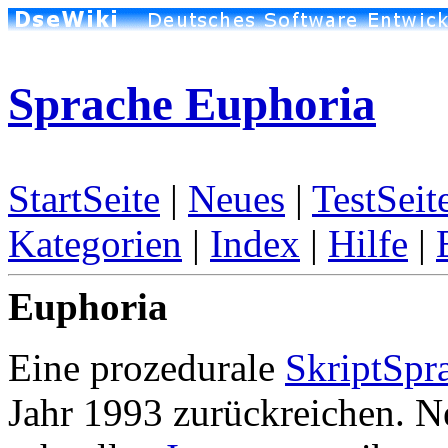
Sprache Euphoria
StartSeite
|
Neues
|
TestSeit
Kategorien
|
Index
|
Hilfe
|
Euphoria
Eine prozedurale
SkriptSpr
Jahr 1993 zurückreichen. N