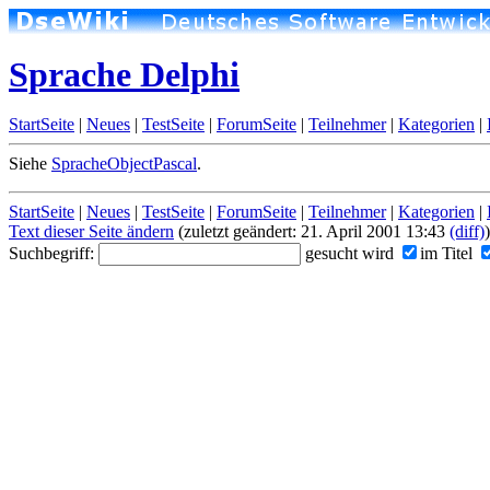
Sprache Delphi
StartSeite
|
Neues
|
TestSeite
|
ForumSeite
|
Teilnehmer
|
Kategorien
|
Siehe
SpracheObjectPascal
.
StartSeite
|
Neues
|
TestSeite
|
ForumSeite
|
Teilnehmer
|
Kategorien
|
Text dieser Seite ändern
(zuletzt geändert: 21. April 2001 13:43
(diff)
)
Suchbegriff:
gesucht wird
im Titel