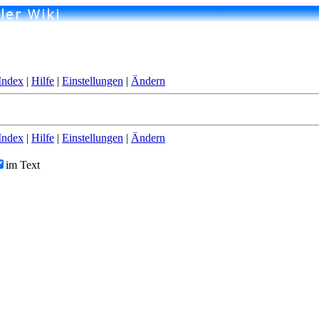
Index
|
Hilfe
|
Einstellungen
|
Ändern
Index
|
Hilfe
|
Einstellungen
|
Ändern
im Text