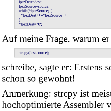
  lpszDest=dest;

  lpszSource=source;

  while(*lpszSource) {

    *lpszDest++=*lpszSource++;   

  }

  *lpszDest='\0';
Auf meine Frage, warum er 
  strcpy(dest,source);
schreibe, sagte er: Erstens s
schon so gewohnt!
Anmerkung: strcpy ist meis
hochoptimierte Assembler ve