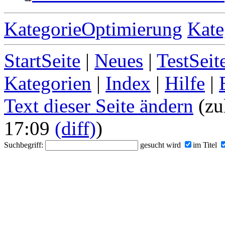
KategorieOptimierung
Kate
StartSeite
|
Neues
|
TestSeit
Kategorien
|
Index
|
Hilfe
|
Text dieser Seite ändern
(zul
17:09
(diff)
)
Suchbegriff:
gesucht wird
im Titel