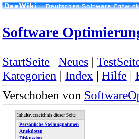
Software Optimierun
StartSeite
|
Neues
|
TestSeit
Kategorien
|
Index
|
Hilfe
|
Verschoben von
SoftwareO
Inhaltsverzeichnis dieser Seite
Persönliche Stellungnahmen
Anekdoten
Diskussion