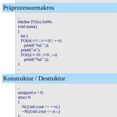
Präprozessormakros
..

#define FO(x) fo##x

void main()

{

   int i;

   FO(r)( i=1 ; i<=10 ; ++i)

      printf("%d ",i);

   printf("\n");

   FO(r)( i=10 ; i>0 ; --i)

      printf("%d ",i);

}

..
Konstruktor / Destruktor
..

unsigned n = 0;

struct N

{

    N(){std::cout << ++n;}

    ~N(){std::cout << n--;}

};
