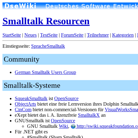
Smalltalk Resourcen
StartSeite
|
Neues
|
TestSeite
|
ForumSeite
|
Teilnehmer
|
Kategorien
|
Einstiegsseite:
SpracheSmalltalk
Community
German Smalltalk Users Group
Smalltalk-Systeme
SqueakSmalltalk
ist
OpenSource
ObjectArts
bietet eine freie Lernversion ihres Dolphin Smalltal
CinCom
bietet non-commercial-Versionen für
VisualWorksSmal
eXept bietet das i. A. lizenzfreie
SmalltalkX
an
GNUSmalltalk ist
OpenSource
GNU Smalltalk
Wiki
,
http://swiki.squeakfoundation.or
Für .NET gibt es
#Smalltalk (Sharp Smalltalk)