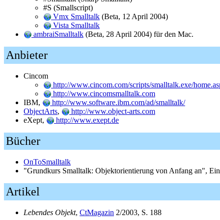
#S (Smallscript)
Vmx Smalltalk
(Beta, 12 April 2004)
Vista Smalltalk
ambraiSmalltalk
(Beta, 28 April 2004) für den Mac.
Anbieter
Cincom
http://www.cincom.com/scripts/smalltalk.exe/home.as
http://www.cincomsmalltalk.com
IBM,
http://www.software.ibm.com/ad/smalltalk/
ObjectArts
,
http://www.object-arts.com
eXept,
http://www.exept.de
Bücher
OnToSmalltalk
"Grundkurs Smalltalk: Objektorientierung von Anfang an", Ei
Artikel
Lebendes Objekt
,
CtMagazin
2/2003, S. 188