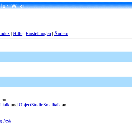
Index
|
Hilfe
|
Einstellungen
|
Ändern
k an
ltalk
und
ObjectStudioSmalltalk
an
g/gst/