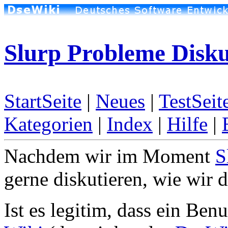
Slurp Probleme Disku
StartSeite
|
Neues
|
TestSeit
Kategorien
|
Index
|
Hilfe
|
Nachdem wir im Moment
S
gerne diskutieren, wie wir 
Ist es legitim, dass ein Ben