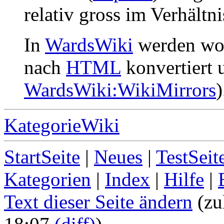
relativ gross im Verhältn
In
WardsWiki
werden woe
nach
HTML
konvertiert u
WardsWiki:WikiMirrors
)
KategorieWiki
StartSeite
|
Neues
|
TestSeit
Kategorien
|
Index
|
Hilfe
|
Text dieser Seite ändern
(zu