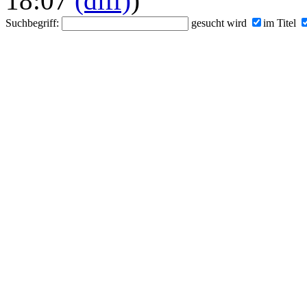
18:07
(diff)
)
Suchbegriff:
gesucht wird
im Titel