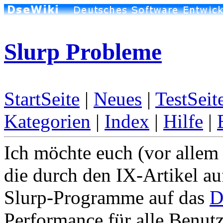
Slurp Probleme
StartSeite
|
Neues
|
TestSeit
Kategorien
|
Index
|
Hilfe
|
Ich möchte euch (vor allem
die durch den IX-Artikel a
Slurp-Programme auf das
D
Performance für alle Benut