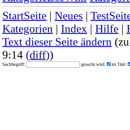
StartSeite
|
Neues
|
TestSeit
Kategorien
|
Index
|
Hilfe
|
Text dieser Seite ändern
(zu
9:14
(diff)
)
Suchbegriff:
gesucht wird
im Titel