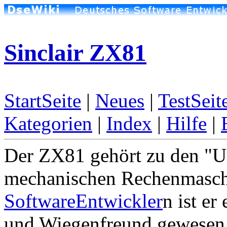
Sinclair ZX81
StartSeite
|
Neues
|
TestSeit
Kategorien
|
Index
|
Hilfe
|
Der ZX81 gehört zu den "Ur
mechanischen Rechenmaschi
SoftwareEntwickler
n ist er
und Wiegenfreund gewesen