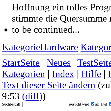
Hoffnung ein tolles Prog
stimmte die Quersumme n
to be continued...
KategorieHardware
Kategor
StartSeite
|
Neues
|
TestSeit
Kategorien
|
Index
|
Hilfe
|
Text dieser Seite ändern
(zu
9:53
(diff)
)
Suchbegriff:
gesucht wird
im Titel