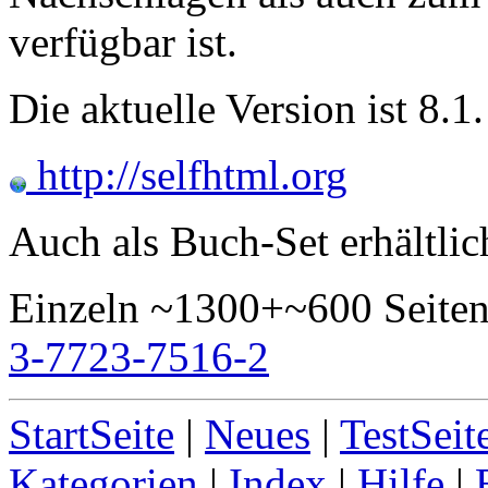
verfügbar ist.
Die aktuelle Version ist 8.1.
http://selfhtml.org
Auch als Buch-Set erhältli
Einzeln ~1300+~600 Seite
3-7723-7516-2
StartSeite
|
Neues
|
TestSeit
Kategorien
|
Index
|
Hilfe
|