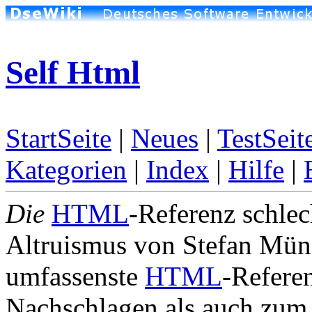
Self Html
StartSeite
|
Neues
|
TestSeit
Kategorien
|
Index
|
Hilfe
|
Die
HTML
-Referenz schle
Altruismus von Stefan Münz
umfassenste
HTML
-Refere
Nachschlagen als auch zum