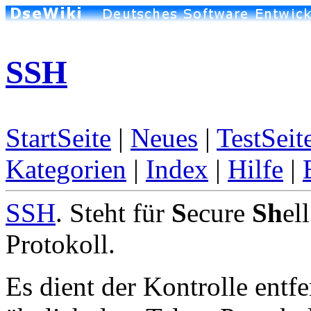
SSH
StartSeite
|
Neues
|
TestSeit
Kategorien
|
Index
|
Hilfe
|
SSH
. Steht für
S
ecure
Sh
el
Protokoll.
Es dient der Kontrolle entf