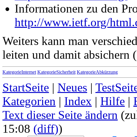
Informationen zu den Pr
http://www.ietf.org/html.
Weiters kann man verschied
leiten und damit absichern 
KategorieInternet
KategorieSicherheit
KategorieAbkürzung
StartSeite
|
Neues
|
TestSeit
Kategorien
|
Index
|
Hilfe
|
Text dieser Seite ändern
(zu
15:08
(diff)
)