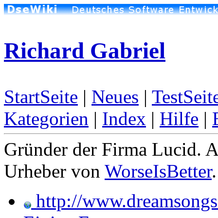
Richard Gabriel
StartSeite
|
Neues
|
TestSeit
Kategorien
|
Index
|
Hilfe
|
Gründer der Firma Lucid. 
Urheber von
WorseIsBetter
.
http://www.dreamsong