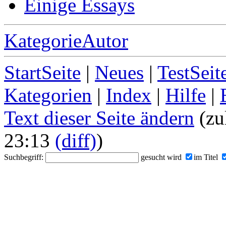
Einige Essays
KategorieAutor
StartSeite
|
Neues
|
TestSeit
Kategorien
|
Index
|
Hilfe
|
Text dieser Seite ändern
(zu
23:13
(diff)
)
Suchbegriff:
gesucht wird
im Titel