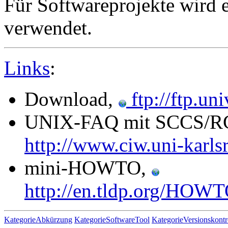
Für Softwareprojekte wird 
verwendet.
Links
:
Download,
ftp://ftp.uni
UNIX-FAQ mit SCCS/RC
http://www.ciw.uni-karls
mini-HOWTO,
http://en.tldp.org/HOW
KategorieAbkürzung
KategorieSoftwareTool
KategorieVersionskontr