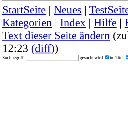
StartSeite
|
Neues
|
TestSeit
Kategorien
|
Index
|
Hilfe
|
Text dieser Seite ändern
(zu
12:23
(diff)
)
Suchbegriff:
gesucht wird
im Titel