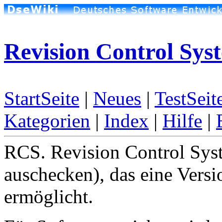
Revision Control Sys
StartSeite
|
Neues
|
TestSeit
Kategorien
|
Index
|
Hilfe
|
RCS. Revision Control Syst
auschecken), das eine Vers
ermöglicht.