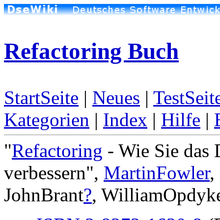
Refactoring Buch
StartSeite
|
Neues
|
TestSeit
Kategorien
|
Index
|
Hilfe
|
"
Refactoring
- Wie Sie das 
verbessern",
MartinFowler
,
JohnBrant
?
, WilliamOpdyk