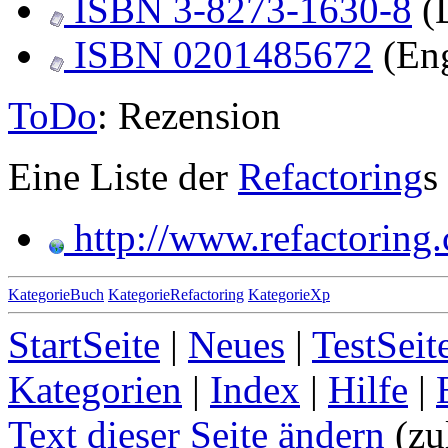
ISBN 3-8273-1630-8
(
ISBN 0201485672
(Eng
ToDo
: Rezension
Eine Liste der
Refactoring
s
http://www.refactoring.
KategorieBuch
KategorieRefactoring
KategorieXp
StartSeite
|
Neues
|
TestSeit
Kategorien
|
Index
|
Hilfe
|
Text dieser Seite ändern
(zu