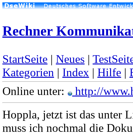
Rechner Kommunikat
StartSeite
|
Neues
|
TestSeit
Kategorien
|
Index
|
Hilfe
|
Online unter:
http://www.
Hoppla, jetzt ist das unter 
muss ich nochmal die Doku