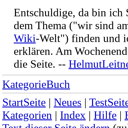
Entschuldige, da bin ich
dem Thema ("wir sind am
Wiki
-Welt") finden und i
erklären. Am Wochenende
die Seite. --
HelmutLeitn
KategorieBuch
StartSeite
|
Neues
|
TestSeit
Kategorien
|
Index
|
Hilfe
|
Text dieser Seite ändern
(zu