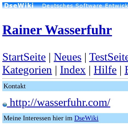
Rainer Wasserfuhr
StartSeite
|
Neues
|
TestSeit
Kategorien
|
Index
|
Hilfe
|
Kontakt
http://wasserfuhr.com/
Meine Interessen hier im
DseWiki