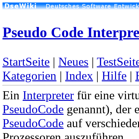
Pseudo Code Interpre
StartSeite
|
Neues
|
TestSeit
Kategorien
|
Index
|
Hilfe
|
Ein
Interpreter
für eine virt
PseudoCode
genannt), der 
PseudoCode
auf verschieden
Prozessoren auszuführen.