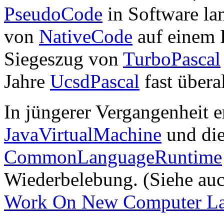
PseudoCode
in Software la
von
NativeCode
auf einem P
Siegeszug von
TurboPascal
Jahre
UcsdPascal
fast überal
In jüngerer Vergangenheit e
JavaVirtualMachine
und die
CommonLanguageRuntime
Wiederbelebung. (Siehe auc
Work On New Computer L