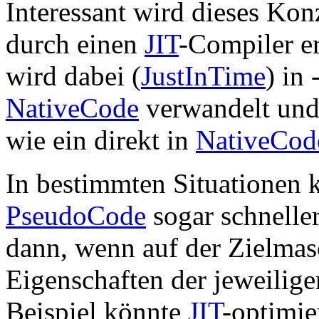
Interessant wird dieses Kon
durch einen
JIT
-Compiler e
wird dabei (
JustInTime
) in 
NativeCode
verwandelt und 
wie ein direkt in
NativeCod
In bestimmten Situationen
PseudoCode
sogar schneller
dann, wenn auf der Zielmasc
Eigenschaften der jeweilig
Beispiel könnte
JIT
-optimie