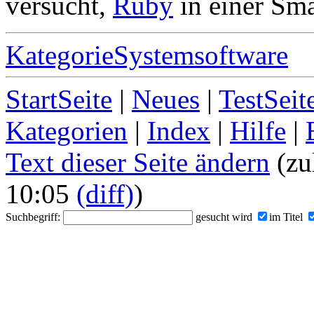
versucht,
Ruby
in einer Sma
KategorieSystemsoftware
StartSeite
|
Neues
|
TestSeit
Kategorien
|
Index
|
Hilfe
|
Text dieser Seite ändern
(zu
10:05
(diff)
)
Suchbegriff:
gesucht wird
im Titel