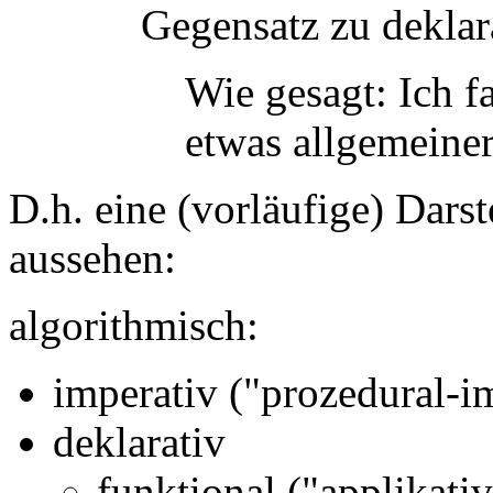
Gegensatz zu deklara
Wie gesagt: Ich f
etwas allgemeiner
D.h. eine (vorläufige) Dars
aussehen:
algorithmisch:
imperativ ("prozedural-i
deklarativ
funktional ("applikativ