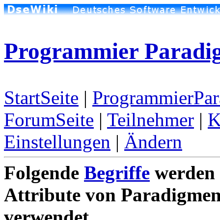
Programmier Paradig
StartSeite
|
ProgrammierPar
ForumSeite
|
Teilnehmer
|
K
Einstellungen
|
Ändern
Folgende
Begriffe
werden 
Attribute von Paradigme
verwendet.