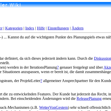
er
|
Kategorien
|
Index
|
Hilfe
|
Einstellungen
|
Ändern
 :-) ... Kannst du auf die wichtigsten Punkte des Planungspiels etwas nä
ar definiert, da sich dieses jederzeit ändern kann. Durch die
Diskussio
tellt.
chen) werden in der IterationsPlanung
?
genauer festgelegt und über
Akze
eue Situationen anzupassen, wenn er bereit ist, die damit zusammenhäng
ngsteam, der ProjektLeiter
?
allgemeiner Ansprechpartner für den Kunden
ert die zu entwickelnden Features. Der Kunde hat jederzeit das Recht
 ändern. Bei einscheidenden Änderungen wird die
ReleasePlanung
erneu
edback-Mechanismen (z.B.
WetterVonGestern
) sehr schnell offensicht