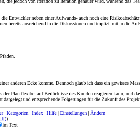
delt, die jedoch von Iteration zu Iteration genauer wird, während das 
 die Entwickler neben einer Aufwands- auch noch eine Risikoabschätz
nen bereits ausreichend in die Diskussionen und implizit mit in die Au
 Pfaden.
us einer anderen Ecke komme. Dennoch glaub ich dass ein gewisses Mass
 der Plan flexibel auf Bedürfnisse des Kunden reagieren kann, und da
nt dargelegt und entsprechende Folgerungen für die Zukunft des Proje
er
|
Kategorien
|
Index
|
Hilfe
|
Einstellungen
|
Ändern
iff)
)
im Text