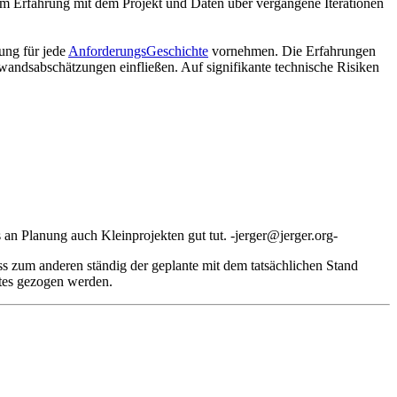
Team Erfahrung mit dem Projekt und Daten über vergangene Iterationen
ung für jede
AnforderungsGeschichte
vornehmen. Die Erfahrungen
fwandsabschätzungen einfließen. Auf signifikante technische Risiken
 an Planung auch Kleinprojekten gut tut. -jerger@jerger.org-
ss zum anderen ständig der geplante mit dem tatsächlichen Stand
ktes gezogen werden.