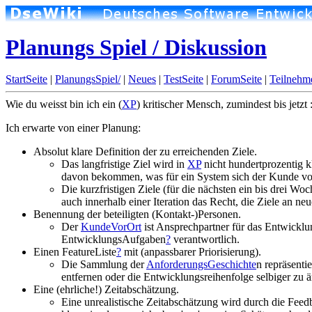
Planungs Spiel / Diskussion
StartSeite
|
PlanungsSpiel/
|
Neues
|
TestSeite
|
ForumSeite
|
Teilnehm
Wie du weisst bin ich ein (
XP
) kritischer Mensch, zumindest bis jetzt
Ich erwarte von einer Planung:
Absolut klare Definition der zu erreichenden Ziele.
Das langfristige Ziel wird in
XP
nicht hundertprozentig kl
davon bekommen, was für ein System sich der Kunde vors
Die kurzfristigen Ziele (für die nächsten ein bis drei Wo
auch innerhalb einer Iteration das Recht, die Ziele an n
Benennung der beteiligten (Kontakt-)Personen.
Der
KundeVorOrt
ist Ansprechpartner für das Entwicklu
EntwicklungsAufgaben
?
verantwortlich.
Einen FeatureListe
?
mit (anpassbarer Priorisierung).
Die Sammlung der
AnforderungsGeschichte
n repräsenti
entfernen oder die Entwicklungsreihenfolge selbiger zu
Eine (ehrliche!) Zeitabschätzung.
Eine unrealistische Zeitabschätzung wird durch die Fe