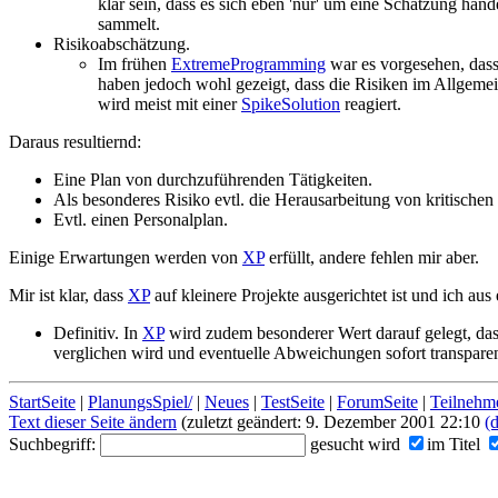
klar sein, dass es sich eben 'nur' um eine Schätzung han
sammelt.
Risikoabschätzung.
Im frühen
ExtremeProgramming
war es vorgesehen, dass
haben jedoch wohl gezeigt, dass die Risiken im Allgemei
wird meist mit einer
SpikeSolution
reagiert.
Daraus resultiernd:
Eine Plan von durchzuführenden Tätigkeiten.
Als besonderes Risiko evtl. die Herausarbeitung von kritischen
Evtl. einen Personalplan.
Einige Erwartungen werden von
XP
erfüllt, andere fehlen mir aber.
Mir ist klar, dass
XP
auf kleinere Projekte ausgerichtet ist und ich a
Definitiv. In
XP
wird zudem besonderer Wert darauf gelegt, dass
verglichen wird und eventuelle Abweichungen sofort transpare
StartSeite
|
PlanungsSpiel/
|
Neues
|
TestSeite
|
ForumSeite
|
Teilnehm
Text dieser Seite ändern
(zuletzt geändert: 9. Dezember 2001 22:10
(d
Suchbegriff:
gesucht wird
im Titel