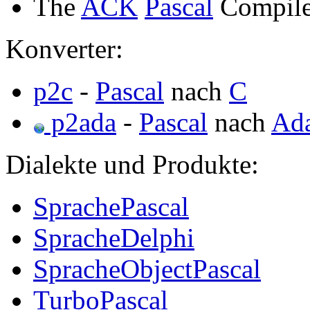
The
ACK
Pascal
Compile
Konverter:
p2c
-
Pascal
nach
C
p2ada
-
Pascal
nach
Ad
Dialekte und Produkte:
SprachePascal
SpracheDelphi
SpracheObjectPascal
TurboPascal