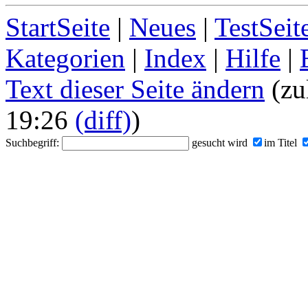
StartSeite
|
Neues
|
TestSeit
Kategorien
|
Index
|
Hilfe
|
Text dieser Seite ändern
(zul
19:26
(diff)
)
Suchbegriff:
gesucht wird
im Titel