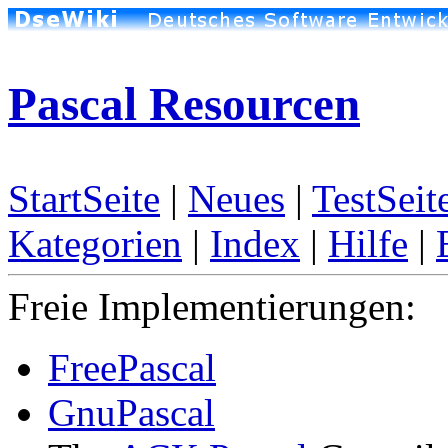
Pascal Resourcen
StartSeite
|
Neues
|
TestSeit
Kategorien
|
Index
|
Hilfe
|
Freie Implementierungen:
FreePascal
GnuPascal