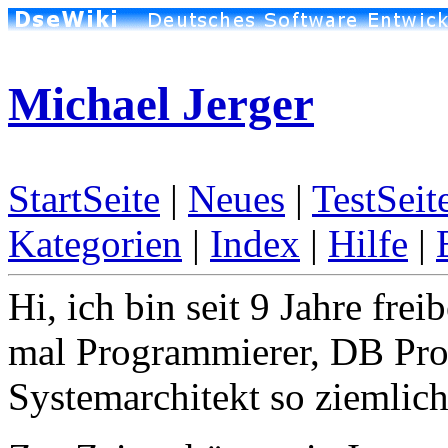
Michael Jerger
StartSeite
|
Neues
|
TestSeit
Kategorien
|
Index
|
Hilfe
|
Hi, ich bin seit 9 Jahre frei
mal Programmierer, DB Prog
Systemarchitekt so ziemlich