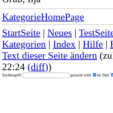
KategorieHomePage
StartSeite
|
Neues
|
TestSeit
Kategorien
|
Index
|
Hilfe
|
Text dieser Seite ändern
(zu
22:24
(diff)
)
Suchbegriff:
gesucht wird
im Titel