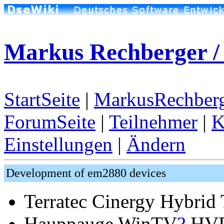
Markus Rechberger /
StartSeite
|
MarkusRechberg
ForumSeite
|
Teilnehmer
|
K
Einstellungen
|
Ändern
Development of em2880 devices
Terratec Cinergy Hybri
Hauppauge WinTV
?
HVR