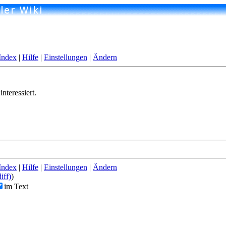
Index
|
Hilfe
|
Einstellungen
|
Ändern
nteressiert.
Index
|
Hilfe
|
Einstellungen
|
Ändern
diff)
)
im Text