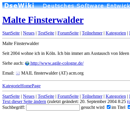
Malte Finsterwalder
StartSeite
|
Neues
|
TestSeite
|
ForumSeite
|
Teilnehmer
|
Kategorien
|
Malte Finsterwalder
Seit 2004 wohne ich in Köln. Ich bin immer am Austausch von Ideen i
Siehe auch:
http://www.agile-cologne.de/
Email:
MAIL finsterwalder (AT) acm.org
KategorieHomePage
StartSeite
|
Neues
|
TestSeite
|
ForumSeite
|
Teilnehmer
|
Kategorien
|
Text dieser Seite ändern
(zuletzt geändert: 20. September 2004 8:25
(
Suchbegriff:
gesucht wird
im Titel