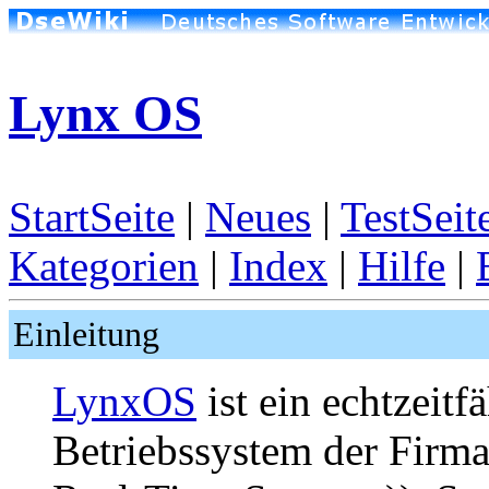
Lynx OS
StartSeite
|
Neues
|
TestSeit
Kategorien
|
Index
|
Hilfe
|
Einleitung
LynxOS
ist ein echtzeitf
Betriebssystem der Firm