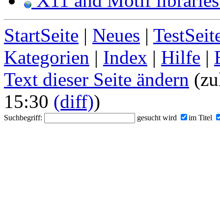
X11 and Motif librarie
StartSeite
|
Neues
|
TestSeit
Kategorien
|
Index
|
Hilfe
|
Text dieser Seite ändern
(zu
15:30
(diff)
)
Suchbegriff:
gesucht wird
im Titel