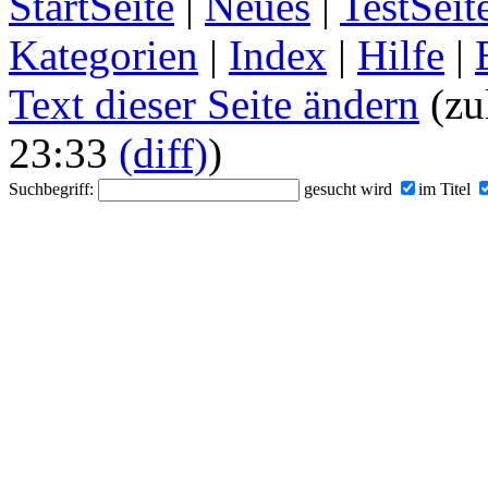
StartSeite
|
Neues
|
TestSeit
Kategorien
|
Index
|
Hilfe
|
Text dieser Seite ändern
(zul
23:33
(diff)
)
Suchbegriff:
gesucht wird
im Titel