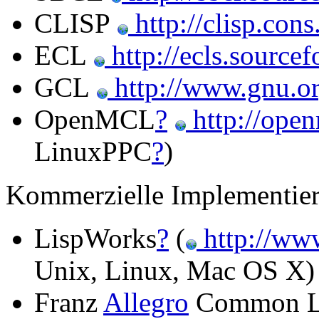
CLISP
http://clisp.cons
ECL
http://ecls.sourcef
GCL
http://www.gnu.or
OpenMCL
?
http://open
LinuxPPC
?
)
Kommerzielle Implementie
LispWorks
?
(
http://ww
Unix, Linux, Mac OS X)
Franz
Allegro
Common Li