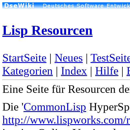
Lisp Resourcen
StartSeite
|
Neues
|
TestSeit
Kategorien
|
Index
|
Hilfe
|
Eine Seite für Resourcen d
Die '
CommonLisp
HyperSpe
http://www.lispworks.com/