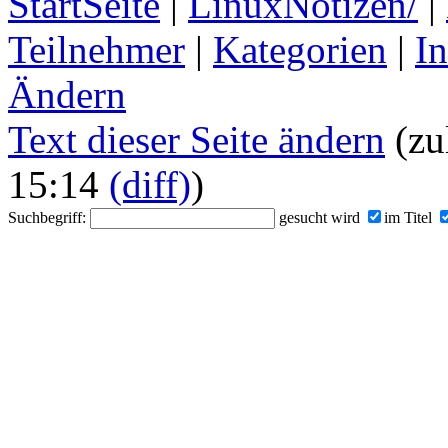
StartSeite
|
LinuxNotizen/
|
Teilnehmer
|
Kategorien
|
I
Ändern
Text dieser Seite ändern
(zu
15:14
(diff)
)
Suchbegriff:
gesucht wird
im Titel