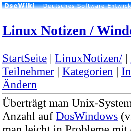
Linux Notizen / Win
StartSeite
|
LinuxNotizen/
|
Teilnehmer
|
Kategorien
|
I
Ändern
Überträgt man Unix-System
Anzahl auf
DosWindows
(v
man leicht in Probleme mi