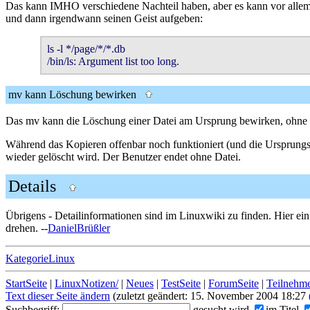
Das kann IMHO verschiedene Nachteil haben, aber es kann vor allem an
und dann irgendwann seinen Geist aufgeben:
ls -l */page/*/*.db

/bin/ls: Argument list too long.
mv kann Löschung bewirken
Das mv kann die Löschung einer Datei am Ursprung bewirken, ohne das
Während das Kopieren offenbar noch funktioniert (und die Ursprungsdat
wieder gelöscht wird. Der Benutzer endet ohne Datei.
Details
Übrigens - Detailinformationen sind im Linuxwiki zu finden. Hier ein
drehen. --
DanielBrüßler
KategorieLinux
StartSeite
|
LinuxNotizen/
|
Neues
|
TestSeite
|
ForumSeite
|
Teilnehm
Text dieser Seite ändern
(zuletzt geändert: 15. November 2004 18:27
Suchbegriff:
gesucht wird
im Titel