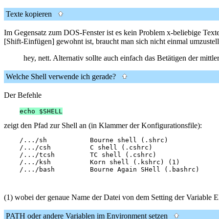
Texte kopieren
Im Gegensatz zum DOS-Fenster ist es kein Problem x-beliebige Tex
[Shift-Einfügen] gewohnt ist, braucht man sich nicht einmal umzustell
hey, nett. Alternativ sollte auch einfach das Betätigen der mitt
Welche Shell verwende ich gerade?
Der Befehle
echo $SHELL
zeigt den Pfad zur Shell an (in Klammer der Konfigurationsfile):
    /.../sh           Bourne shell (.shrc)

    /.../csh          C shell (.cshrc)

    /.../tcsh         TC shell (.cshrc)

    /.../ksh          Korn shell (.kshrc) (1)

(1) wobei der genaue Name der Datei von dem Setting der Variable E
PATH oder andere Variablen im Environment setzen