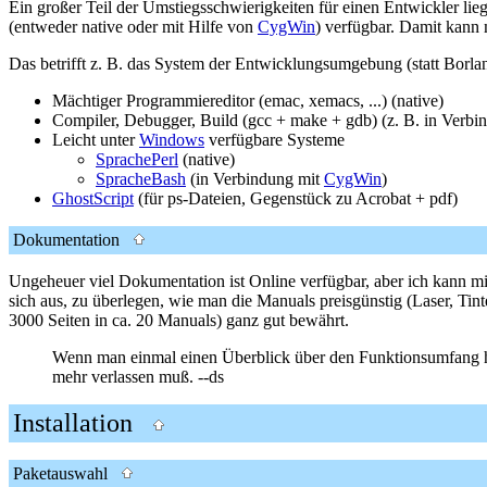
Ein großer Teil der Umstiegsschwierigkeiten für einen Entwickler liege
(entweder native oder mit Hilfe von
CygWin
) verfügbar. Damit kan
Das betrifft z. B. das System der Entwicklungsumgebung (statt Bo
Mächtiger Programmiereditor (emac, xemacs, ...) (native)
Compiler, Debugger, Build (gcc + make + gdb) (z. B. in Verbi
Leicht unter
Windows
verfügbare Systeme
SprachePerl
(native)
SpracheBash
(in Verbindung mit
CygWin
)
GhostScript
(für ps-Dateien, Gegenstück zu Acrobat + pdf)
Dokumentation
Ungeheuer viel Dokumentation ist Online verfügbar, aber ich kann mi
sich aus, zu überlegen, wie man die Manuals preisgünstig (Laser, Tinten
3000 Seiten in ca. 20 Manuals) ganz gut bewährt.
Wenn man einmal einen Überblick über den Funktionsumfang hat
mehr verlassen muß. --ds
Installation
Paketauswahl