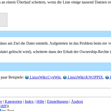
 einem Überlauf scheitern, wenn die Liste einige tausend Dateien enth
s am Ziel die Datei entsteht. Aufgetreten ist das Problem beim mv vo
ei gelöscht wird), scheiterte dann der Erhalt der Ownership-Rechte ("m
 paar Beispiele:
LinuxWiki:CygWin
,
LinuxWiki:KNOPPIX
,
L
er
|
Kategorien
|
Index
|
Hilfe
|
Einstellungen
|
Ändern
(diff)
)
im Text