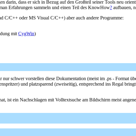
n darin, dass er sich in Bezug auf den Großteil seiner Tools neu orient
n man Erfahrungen sammeln und einen Teil des KnowHow
?
aufbauen, n
rland C/C++ oder MS Visual C/C++) aber auch andere Programme:
ndung mit
CygWin
)
r nur schwer vorstellen diese Dokumentation (meist im .ps - Format üb
spritzer) und platzsparend (zweiseitig), entsprechend ins Regal bringt. 
, ist ein Nachschlagen mit Volltextsuche am Bildschirm meist angeneh