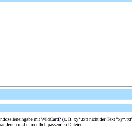
andozeileneingabe mit WildCard
?
(z. B. xy*.txt) nicht der Text "xy*.
orhandenen und namentlich passenden Dateien.