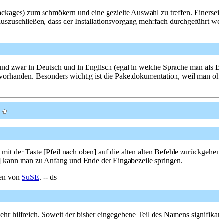
ackages) zum schmökern und eine gezielte Auswahl zu treffen. Einerseits
t auszuschließen, dass der Installationsvorgang mehrfach durchgeführt 
ren und zwar in Deutsch und in Englisch (egal in welche Sprache man a
g vorhanden. Besonders wichtig ist die Paketdokumentation, weil man o
)
 mit der Taste [Pfeil nach oben] auf die alten alten Befehle zurückgehe
E] kann man zu Anfang und Ende der Eingabezeile springen.
hen von
SuSE
. -- ds
 hilfreich. Soweit der bisher eingegebene Teil des Namens signifikant