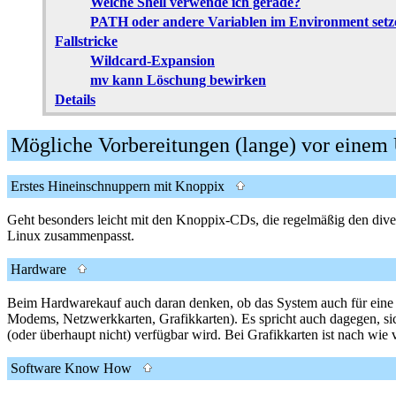
Welche Shell verwende ich gerade?
PATH oder andere Variablen im Environment setz
Fallstricke
Wildcard-Expansion
mv kann Löschung bewirken
Details
Mögliche Vorbereitungen (lange) vor eine
Erstes Hineinschnuppern mit Knoppix
Geht besonders leicht mit den Knoppix-CDs, die regelmäßig den div
Linux zusammenpasst.
Hardware
Beim Hardwarekauf auch daran denken, ob das System auch für eine Li
Modems, Netzwerkkarten, Grafikkarten). Es spricht auch dagegen, si
(oder überhaupt nicht) verfügbar wird. Bei Grafikkarten ist nach wie 
Software Know How