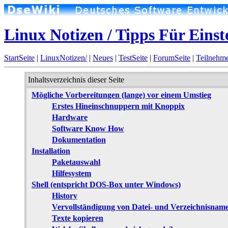
Linux Notizen / Tipps Für Einst
StartSeite
|
LinuxNotizen/
|
Neues
|
TestSeite
|
ForumSeite
|
Teilnehm
Inhaltsverzeichnis dieser Seite
Mögliche Vorbereitungen (lange) vor einem Umstieg
Erstes Hineinschnuppern mit Knoppix
Hardware
Software Know How
Dokumentation
Installation
Paketauswahl
Hilfesystem
Shell (entspricht DOS-Box unter Windows)
History
Vervollständigung von Datei- und Verzeichnisnam
Texte kopieren