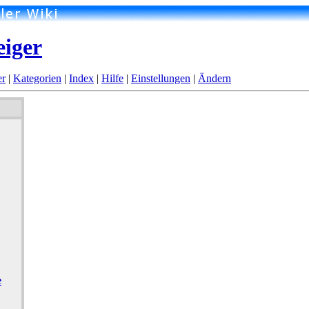
eiger
er
|
Kategorien
|
Index
|
Hilfe
|
Einstellungen
|
Ändern
e