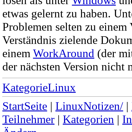
lösen als unter
Windows
und
etwas gelernt zu haben. Un
Problemen selten zu einem V
Verständnis zielende Dokum
einem
WorkAround
(der mit
der nächsten Version nicht m
KategorieLinux
StartSeite
|
LinuxNotizen/
|
Teilnehmer
|
Kategorien
|
I