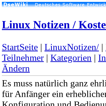
Linux Notizen / Kost
StartSeite
|
LinuxNotizen/
|
Teilnehmer
|
Kategorien
|
I
Ändern
Es muss natürlich ganz ehrl
für Anfänger ein erhebliche
Konfiguration und Bedienun